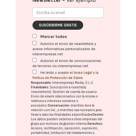
Newsletter -
Ver ejemplo
SUSCRIBIRME GRATIS
Marcar todos
Autorizo el envío de newsletters y
avisos informativos personalizados de
interempresas.net
Autorizo el envío de comunicaciones
de terceros vía interempresas.net
He leído y acepto el
Aviso Legal
y la
Política de Protección de Datos
Responsable:
Interempresas Media, S.L.U.
Finalidades:
Suscripción a nuestra(s)
newsletter(s). Gestión de cuenta de usuario.
Envío de emails relacionados con la misma o
relativos a intereses similares o
asociados.
Conservación:
mientras dure la
relación con Ud., o mientras sea necesario para
llevar a cabo las finalidades especificadas
Cesión:
Los datos pueden cederse a otras
empresas del
grupo
por motivos de gestión interna.
Derechos:
Acceso, rectificación, oposición, supresión,
portabilidad, limitación del tratatamiento y