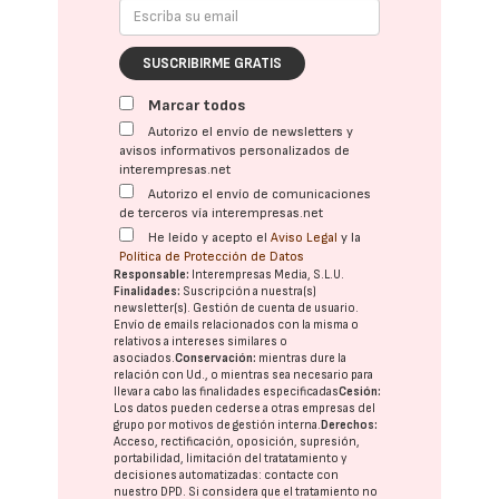
SUSCRIBIRME GRATIS
Marcar todos
Autorizo el envío de newsletters y
avisos informativos personalizados de
interempresas.net
Autorizo el envío de comunicaciones
de terceros vía interempresas.net
He leído y acepto el
Aviso Legal
y la
Política de Protección de Datos
Responsable:
Interempresas Media, S.L.U.
Finalidades:
Suscripción a nuestra(s)
newsletter(s). Gestión de cuenta de usuario.
Envío de emails relacionados con la misma o
relativos a intereses similares o
asociados.
Conservación:
mientras dure la
relación con Ud., o mientras sea necesario para
llevar a cabo las finalidades especificadas
Cesión:
Los datos pueden cederse a otras
empresas del
grupo
por motivos de gestión interna.
Derechos:
Acceso, rectificación, oposición, supresión,
portabilidad, limitación del tratatamiento y
decisiones automatizadas:
contacte con
nuestro DPD
. Si considera que el tratamiento no