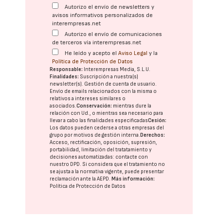
Autorizo el envío de newsletters y
avisos informativos personalizados de
interempresas.net
Autorizo el envío de comunicaciones
de terceros vía interempresas.net
He leído y acepto el
Aviso Legal
y la
Política de Protección de Datos
Responsable:
Interempresas Media, S.L.U.
Finalidades:
Suscripción a nuestra(s)
newsletter(s). Gestión de cuenta de usuario.
Envío de emails relacionados con la misma o
relativos a intereses similares o
asociados.
Conservación:
mientras dure la
relación con Ud., o mientras sea necesario para
llevar a cabo las finalidades especificadas
Cesión:
Los datos pueden cederse a otras
empresas del
grupo
por motivos de gestión interna.
Derechos:
Acceso, rectificación, oposición, supresión,
portabilidad, limitación del tratatamiento y
decisiones automatizadas:
contacte con
nuestro DPD
. Si considera que el tratamiento no
se ajusta a la normativa vigente, puede presentar
reclamación ante la
AEPD
.
Más información:
Política de Protección de Datos