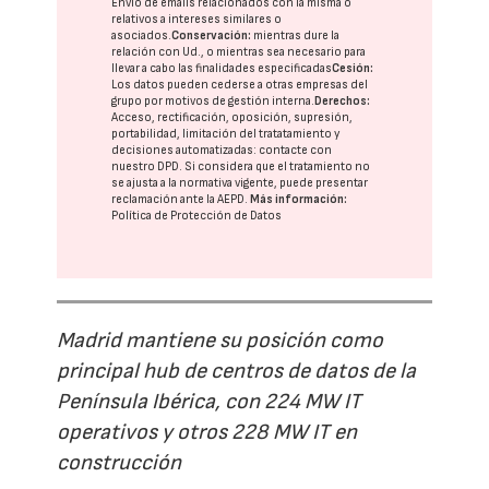
Envío de emails relacionados con la misma o
relativos a intereses similares o
asociados.
Conservación:
mientras dure la
relación con Ud., o mientras sea necesario para
llevar a cabo las finalidades especificadas
Cesión:
Los datos pueden cederse a otras
empresas del
grupo
por motivos de gestión interna.
Derechos:
Acceso, rectificación, oposición, supresión,
portabilidad, limitación del tratatamiento y
decisiones automatizadas:
contacte con
nuestro DPD
. Si considera que el tratamiento no
se ajusta a la normativa vigente, puede presentar
reclamación ante la
AEPD
.
Más información:
Política de Protección de Datos
Madrid mantiene su posición como
principal hub de centros de datos de la
Península Ibérica, con 224 MW IT
operativos y otros 228 MW IT en
construcción