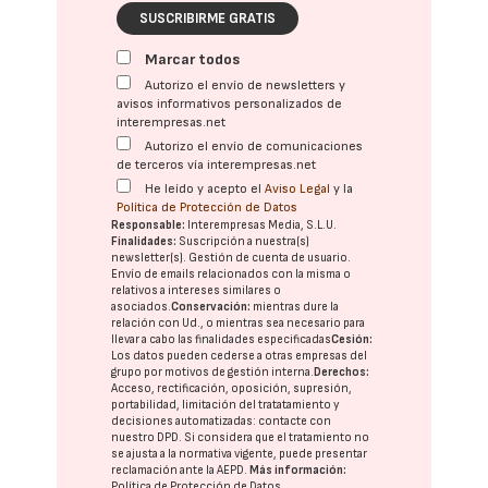
SUSCRIBIRME GRATIS
Marcar todos
Autorizo el envío de newsletters y
avisos informativos personalizados de
interempresas.net
Autorizo el envío de comunicaciones
de terceros vía interempresas.net
He leído y acepto el
Aviso Legal
y la
Política de Protección de Datos
Responsable:
Interempresas Media, S.L.U.
Finalidades:
Suscripción a nuestra(s)
newsletter(s). Gestión de cuenta de usuario.
Envío de emails relacionados con la misma o
relativos a intereses similares o
asociados.
Conservación:
mientras dure la
relación con Ud., o mientras sea necesario para
llevar a cabo las finalidades especificadas
Cesión:
Los datos pueden cederse a otras
empresas del
grupo
por motivos de gestión interna.
Derechos:
Acceso, rectificación, oposición, supresión,
portabilidad, limitación del tratatamiento y
decisiones automatizadas:
contacte con
nuestro DPD
. Si considera que el tratamiento no
se ajusta a la normativa vigente, puede presentar
reclamación ante la
AEPD
.
Más información:
Política de Protección de Datos