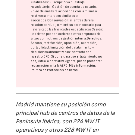
Finalidades:
Suscripción a nuestra(s)
newsletter(s). Gestión de cuenta de usuario.
Envío de emails relacionados con la misma o
relativos a intereses similares o
asociados.
Conservación:
mientras dure la
relación con Ud., o mientras sea necesario para
llevar a cabo las finalidades especificadas
Cesión:
Los datos pueden cederse a otras
empresas del
grupo
por motivos de gestión interna.
Derechos:
Acceso, rectificación, oposición, supresión,
portabilidad, limitación del tratatamiento y
decisiones automatizadas:
contacte con
nuestro DPD
. Si considera que el tratamiento no
se ajusta a la normativa vigente, puede presentar
reclamación ante la
AEPD
.
Más información:
Política de Protección de Datos
Madrid mantiene su posición como
principal hub de centros de datos de la
Península Ibérica, con 224 MW IT
operativos y otros 228 MW IT en