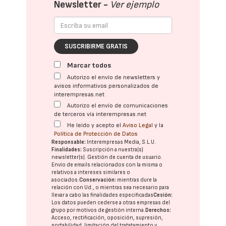
Newsletter -
Ver ejemplo
SUSCRIBIRME GRATIS
Marcar todos
Autorizo el envío de newsletters y
avisos informativos personalizados de
interempresas.net
Autorizo el envío de comunicaciones
de terceros vía interempresas.net
He leído y acepto el
Aviso Legal
y la
Política de Protección de Datos
Responsable:
Interempresas Media, S.L.U.
Finalidades:
Suscripción a nuestra(s)
newsletter(s). Gestión de cuenta de usuario.
Envío de emails relacionados con la misma o
relativos a intereses similares o
asociados.
Conservación:
mientras dure la
relación con Ud., o mientras sea necesario para
llevar a cabo las finalidades especificadas
Cesión:
Los datos pueden cederse a otras
empresas del
grupo
por motivos de gestión interna.
Derechos:
Acceso, rectificación, oposición, supresión,
portabilidad, limitación del tratatamiento y