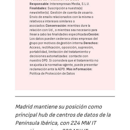
Responsable:
Interempresas Media, S.L.U.
Finalidades:
Suscripción a nuestra(s)
newsletter(s). Gestión de cuenta de usuario.
Envío de emails relacionados con la misma o
relativos a intereses similares o
asociados.
Conservación:
mientras dure la
relación con Ud., o mientras sea necesario para
llevar a cabo las finalidades especificadas
Cesión:
Los datos pueden cederse a otras
empresas del
grupo
por motivos de gestión interna.
Derechos:
Acceso, rectificación, oposición, supresión,
portabilidad, limitación del tratatamiento y
decisiones automatizadas:
contacte con
nuestro DPD
. Si considera que el tratamiento no
se ajusta a la normativa vigente, puede presentar
reclamación ante la
AEPD
.
Más información:
Política de Protección de Datos
Madrid mantiene su posición como
principal hub de centros de datos de la
Península Ibérica, con 224 MW IT