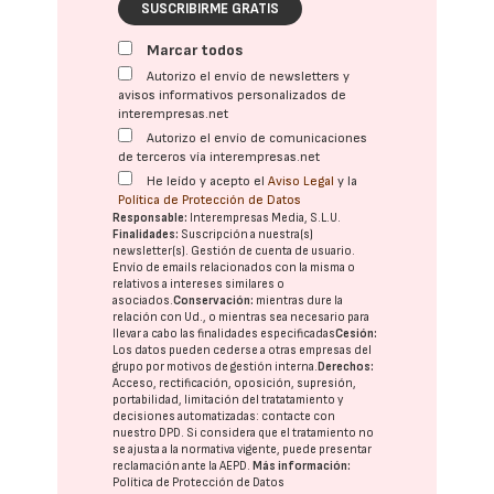
SUSCRIBIRME GRATIS
Marcar todos
Autorizo el envío de newsletters y
avisos informativos personalizados de
interempresas.net
Autorizo el envío de comunicaciones
de terceros vía interempresas.net
He leído y acepto el
Aviso Legal
y la
Política de Protección de Datos
Responsable:
Interempresas Media, S.L.U.
Finalidades:
Suscripción a nuestra(s)
newsletter(s). Gestión de cuenta de usuario.
Envío de emails relacionados con la misma o
relativos a intereses similares o
asociados.
Conservación:
mientras dure la
relación con Ud., o mientras sea necesario para
llevar a cabo las finalidades especificadas
Cesión:
Los datos pueden cederse a otras
empresas del
grupo
por motivos de gestión interna.
Derechos:
Acceso, rectificación, oposición, supresión,
portabilidad, limitación del tratatamiento y
decisiones automatizadas:
contacte con
nuestro DPD
. Si considera que el tratamiento no
se ajusta a la normativa vigente, puede presentar
reclamación ante la
AEPD
.
Más información:
Política de Protección de Datos