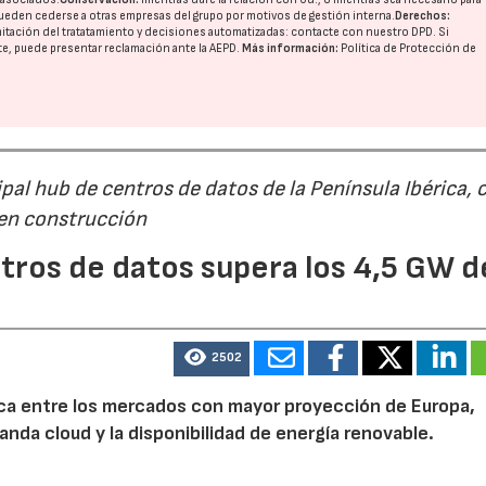
ueden cederse a otras
empresas del grupo
por motivos de gestión interna.
Derechos:
imitación del tratatamiento y decisiones automatizadas:
contacte con nuestro DPD
. Si
nte, puede presentar reclamación ante la
AEPD
.
Más información:
Política de Protección de
al hub de centros de datos de la Península Ibérica, 
22/07/2026
29/07/2026
 en construcción
tros de datos supera los 4,5 GW d
2502
rica entre los mercados con mayor proyección de Europa,
emanda cloud y la disponibilidad de energía renovable.