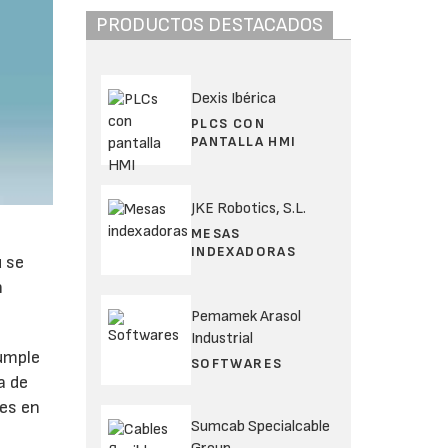
PRODUCTOS DESTACADOS
Dexis Ibérica
PLCS CON
PANTALLA HMI
JKE Robotics, S.L.
MESAS
e
INDEXADORAS
u se
n
Pemamek Arasol
Industrial
Cumple
SOFTWARES
a de
es en
Sumcab Specialcable