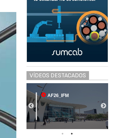
VÍDEOS DESTACADOS
AF26_IFM
AF2