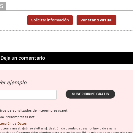
AS
Solicitar información
Ver stand virtual
Deja un comentario
Ver ejemplo
SUSCRIBIRME GRATIS
ativos personalizados de interempresas.net
vía interempresas.net
otección de Datos
pción a nuestra(s) newsletter(s). Gestión de cuenta de usuario. Envío de emails
o asociados.
Conservación:
mientras dure la relación con Ud., o mientras sea necesario para