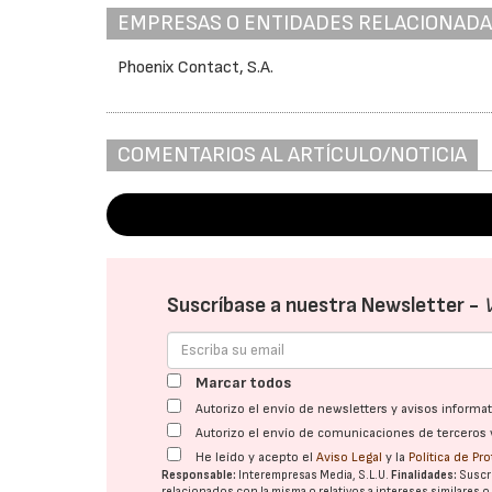
EMPRESAS O ENTIDADES RELACIONAD
Phoenix Contact, S.A.
COMENTARIOS AL ARTÍCULO/NOTICIA
Suscríbase a nuestra Newsletter -
Marcar todos
Autorizo el envío de newsletters y avisos inform
Autorizo el envío de comunicaciones de terceros 
He leído y acepto el
Aviso Legal
y la
Política de Pr
Responsable:
Interempresas Media, S.L.U.
Finalidades:
Suscri
relacionados con la misma o relativos a intereses similares 