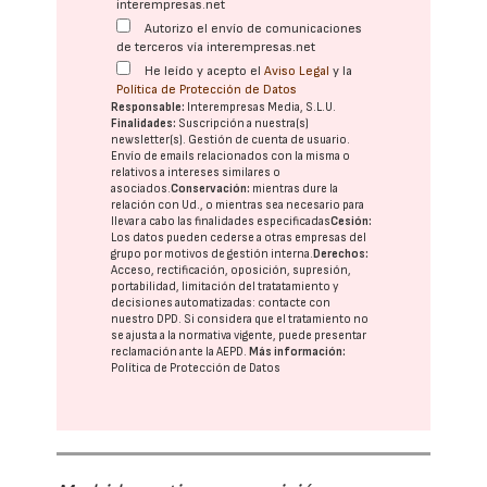
interempresas.net
Autorizo el envío de comunicaciones
de terceros vía interempresas.net
He leído y acepto el
Aviso Legal
y la
Política de Protección de Datos
Responsable:
Interempresas Media, S.L.U.
Finalidades:
Suscripción a nuestra(s)
newsletter(s). Gestión de cuenta de usuario.
Envío de emails relacionados con la misma o
relativos a intereses similares o
asociados.
Conservación:
mientras dure la
relación con Ud., o mientras sea necesario para
llevar a cabo las finalidades especificadas
Cesión:
Los datos pueden cederse a otras
empresas del
grupo
por motivos de gestión interna.
Derechos:
Acceso, rectificación, oposición, supresión,
portabilidad, limitación del tratatamiento y
decisiones automatizadas:
contacte con
nuestro DPD
. Si considera que el tratamiento no
se ajusta a la normativa vigente, puede presentar
reclamación ante la
AEPD
.
Más información:
Política de Protección de Datos