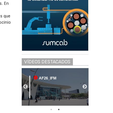
s. En
es que
ocinio
VÍDEOS DESTACADOS
AF26_IFM
AF2