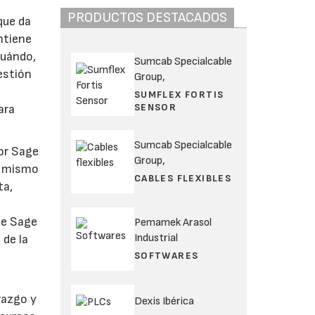
PRODUCTOS DESTACADOS
que da
ntiene
cuándo,
Sumcab Specialcable
estión
Group,
SUMFLEX FORTIS
SENSOR
ara
Sumcab Specialcable
por Sage
Group,
el mismo
CABLES FLEXIBLES
ta,
 de Sage
Pemamek Arasol
Industrial
 de la
SOFTWARES
razgo y
Dexis Ibérica