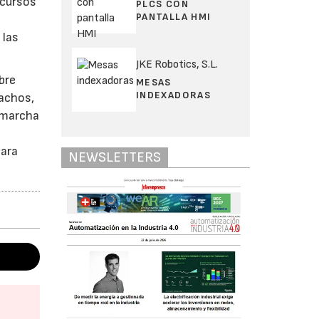
 cursos
PLCS CON
PANTALLA HMI
 las
JKE Robotics, S.L.
bre
MESAS
INDEXADORAS
achos,
n marcha
para
NEWSLETTERS