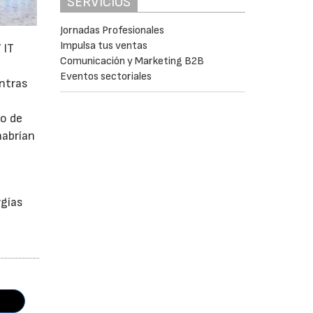
SERVICIOS
Jornadas Profesionales
Impulsa tus ventas
 IT
Comunicación y Marketing B2B
Eventos sectoriales
entras
mo de
habrían
a
rgías