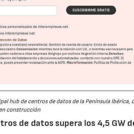
SUSCRIBIRME GRATIS
ativos personalizados de interempresas.net
vía interempresas.net
otección de Datos
pción a nuestra(s) newsletter(s). Gestión de cuenta de usuario. Envío de emails
o asociados.
Conservación:
mientras dure la relación con Ud., o mientras sea necesario para
ueden cederse a otras
empresas del grupo
por motivos de gestión interna.
Derechos:
22/07/2026
29/07/2026
imitación del tratatamiento y decisiones automatizadas:
contacte con nuestro DPD
. Si
nte, puede presentar reclamación ante la
AEPD
.
Más información:
Política de Protección de
al hub de centros de datos de la Península Ibérica, 
 en construcción
tros de datos supera los 4,5 GW d