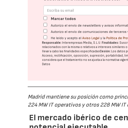
Marcar todos
Autorizo el envío de newsletters y avisos inform
Autorizo el envío de comunicaciones de terceros 
He leído y acepto el
Aviso Legal
y la
Política de Pr
Responsable:
Interempresas Media, S.L.U.
Finalidades:
Suscri
relacionados con la misma o relativos a intereses similares 
llevar a cabo las finalidades especificadas
Cesión:
Los datos p
Acceso, rectificación, oposición, supresión, portabilidad, l
considera que el tratamiento no se ajusta a la normativa vige
Datos
Madrid mantiene su posición como princip
224 MW IT operativos y otros 228 MW IT
El mercado ibérico de cen
potencial ejecutable