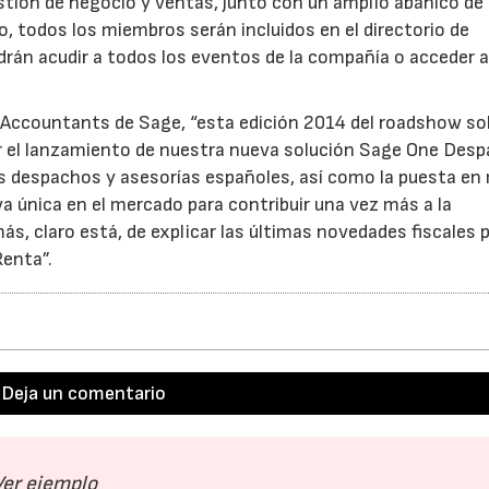
stión de negocio y ventas, junto con un amplio abanico de
o, todos los miembros serán incluidos en el directorio de
drán acudir a todos los eventos de la compañía o acceder a
e Accountants de Sage, “esta edición 2014 del roadshow so
 el lanzamiento de nuestra nueva solución Sage One Desp
a los despachos y asesorías españoles, así como la puesta e
a única en el mercado para contribuir una vez más a la
ás, claro está, de explicar las últimas novedades fiscales 
Renta”.
Deja un comentario
Ver ejemplo