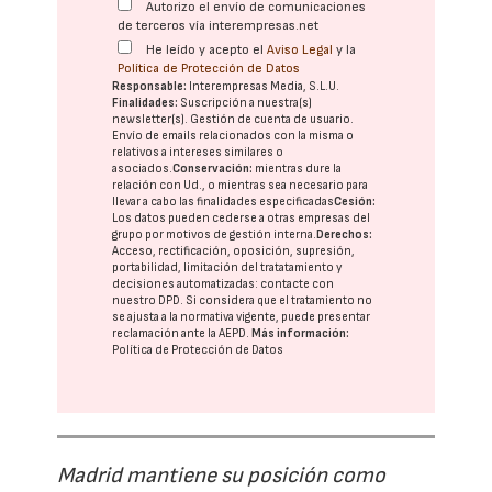
Autorizo el envío de comunicaciones
de terceros vía interempresas.net
He leído y acepto el
Aviso Legal
y la
Política de Protección de Datos
Responsable:
Interempresas Media, S.L.U.
Finalidades:
Suscripción a nuestra(s)
newsletter(s). Gestión de cuenta de usuario.
Envío de emails relacionados con la misma o
relativos a intereses similares o
asociados.
Conservación:
mientras dure la
relación con Ud., o mientras sea necesario para
llevar a cabo las finalidades especificadas
Cesión:
Los datos pueden cederse a otras
empresas del
grupo
por motivos de gestión interna.
Derechos:
Acceso, rectificación, oposición, supresión,
portabilidad, limitación del tratatamiento y
decisiones automatizadas:
contacte con
nuestro DPD
. Si considera que el tratamiento no
se ajusta a la normativa vigente, puede presentar
reclamación ante la
AEPD
.
Más información:
Política de Protección de Datos
Madrid mantiene su posición como