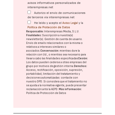
avisos informativos personalizados de
interempresas.net
Autorizo el envío de comunicaciones
de terceros vía interempresas.net
He leído y acepto el
Aviso Legal
y la
Política de Protección de Datos
Responsable:
Interempresas Media, S.L.U.
Finalidades:
Suscripción a nuestra(s)
newsletter(s). Gestión de cuenta de usuario.
Envío de emails relacionados con la misma o
relativos a intereses similares o
asociados.
Conservación:
mientras dure la
relación con Ud., o mientras sea necesario para
llevar a cabo las finalidades especificadas
Cesión:
Los datos pueden cederse a otras
empresas del
grupo
por motivos de gestión interna.
Derechos:
Acceso, rectificación, oposición, supresión,
portabilidad, limitación del tratatamiento y
decisiones automatizadas:
contacte con
nuestro DPD
. Si considera que el tratamiento no
se ajusta a la normativa vigente, puede presentar
reclamación ante la
AEPD
.
Más información:
Política de Protección de Datos