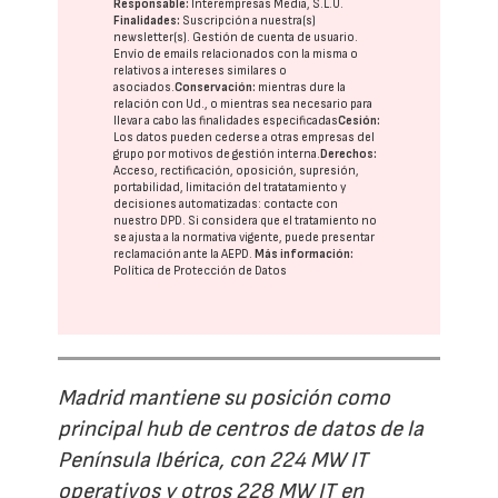
Responsable:
Interempresas Media, S.L.U.
Finalidades:
Suscripción a nuestra(s)
newsletter(s). Gestión de cuenta de usuario.
Envío de emails relacionados con la misma o
relativos a intereses similares o
asociados.
Conservación:
mientras dure la
relación con Ud., o mientras sea necesario para
llevar a cabo las finalidades especificadas
Cesión:
Los datos pueden cederse a otras
empresas del
grupo
por motivos de gestión interna.
Derechos:
Acceso, rectificación, oposición, supresión,
portabilidad, limitación del tratatamiento y
decisiones automatizadas:
contacte con
nuestro DPD
. Si considera que el tratamiento no
se ajusta a la normativa vigente, puede presentar
reclamación ante la
AEPD
.
Más información:
Política de Protección de Datos
Madrid mantiene su posición como
principal hub de centros de datos de la
Península Ibérica, con 224 MW IT
operativos y otros 228 MW IT en