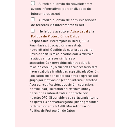
Autorizo el envío de newsletters y
avisos informativos personalizados de
interempresas.net
Autorizo el envío de comunicaciones
de terceros vía interempresas.net
He leído y acepto el
Aviso Legal
y la
Política de Protección de Datos
Responsable:
Interempresas Media, S.L.U.
Finalidades:
Suscripción a nuestra(s)
newsletter(s). Gestión de cuenta de usuario.
Envío de emails relacionados con la misma o
relativos a intereses similares o
asociados.
Conservación:
mientras dure la
relación con Ud., o mientras sea necesario para
llevar a cabo las finalidades especificadas
Cesión:
Los datos pueden cederse a otras
empresas del
grupo
por motivos de gestión interna.
Derechos:
Acceso, rectificación, oposición, supresión,
portabilidad, limitación del tratatamiento y
decisiones automatizadas:
contacte con
nuestro DPD
. Si considera que el tratamiento no
se ajusta a la normativa vigente, puede presentar
reclamación ante la
AEPD
.
Más información:
Política de Protección de Datos