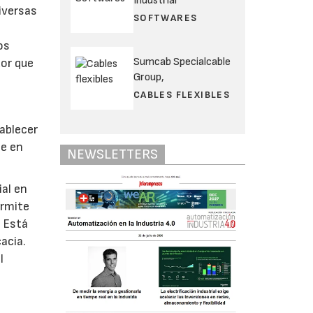
Industrial
iversas
SOFTWARES
os
Sumcab Specialcable
dor que
Group,
CABLES FLEXIBLES
ablecer
se en
NEWSLETTERS
al en
ermite
. Está
acia.
l