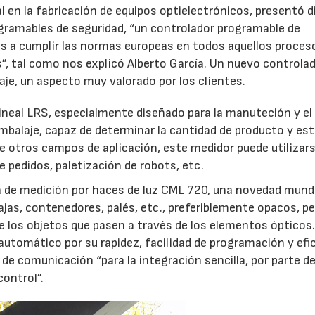
l en la fabricación de equipos optielectrónicos, presentó d
ramables de seguridad, “un controlador programable de
as a cumplir las normas europeas en todos aquellos proces
, tal como nos explicó Alberto García. Un nuevo controla
je, un aspecto muy valorado por los clientes.
ineal LRS, especialmente diseñado para la manuteción y el
mbalaje, capaz de determinar la cantidad de producto y est
e otros campos de aplicación, este medidor puede utilizar
 pedidos, paletización de robots, etc.
a de medición por haces de luz CML 720, una novedad mundi
ajas, contenedores, palés, etc., preferiblemente opacos, p
 de los objetos que pasen a través de los elementos ópticos
automático por su rapidez, facilidad de programación y efic
de comunicación “para la integración sencilla, por parte de
control”.