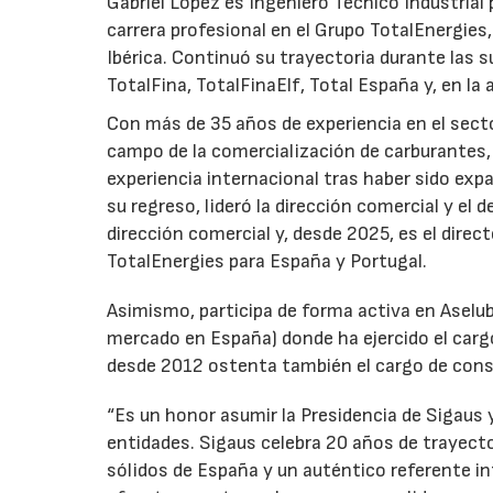
Gabriel López es Ingeniero Técnico Industrial p
carrera profesional en el Grupo TotalEnergies,
Ibérica. Continuó su trayectoria durante las s
TotalFina, TotalFinaElf, Total España y, en la
Con más de 35 años de experiencia en el secto
campo de la comercialización de carburantes, t
experiencia internacional tras haber sido expa
su regreso, lideró la dirección comercial y el 
dirección comercial y, desde 2025, es el direc
TotalEnergies para España y Portugal.
Asimismo, participa de forma activa en Aselub
mercado en España) donde ha ejercido el cargo
desde 2012 ostenta también el cargo de cons
“Es un honor asumir la Presidencia de Sigaus 
entidades. Sigaus celebra 20 años de trayect
sólidos de España y un auténtico referente i