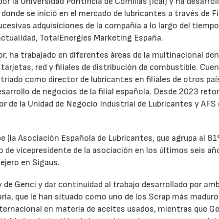
or la Universidad Pontificia de Comillas (Icai) y ha desarrol
 donde se inició en el mercado de lubricantes a través de F
ucesivas adquisiciones de la compañía a lo largo del tiempo
 actualidad, TotalEnergies Marketing España.
r, ha trabajado en diferentes áreas de la multinacional den
arjetas, red y filiales de distribución de combustible. Cue
triado como director de lubricantes en filiales de otros paí
desarrollo de negocios de la filial española. Desde 2023 ret
tor de la Unidad de Negocio Industrial de Lubricantes y AFS
e (la Asociación Española de Lubricantes, que agrupa al 8
 de vicepresidente de la asociación en los últimos seis añ
ejero en Sigaus.
y de Genci y dar continuidad al trabajo desarrollado por am
oria, que le han situado como uno de los Scrap más maduro
nternacional en materia de aceites usados, mientras que G