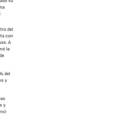
lado su
ina
:
tro del
nta con
ses. A
omó la
 de
1% del
os y
bas
s y
enci