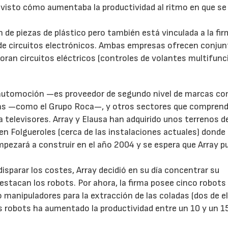
a visto cómo aumentaba la productividad al ritmo en que se
ón de piezas de plástico pero también está vinculada a la fi
n de circuitos electrónicos. Ambas empresas ofrecen conju
ran circuitos eléctricos (controles de volantes multifunc
la automoción —es proveedor de segundo nivel de marcas c
ias —como el Grupo Roca—, y otros sectores que compren
televisores. Array y Elausa han adquirido unos terrenos d
en Folgueroles (cerca de las instalaciones actuales) donde
pezará a construir en el año 2004 y se espera que Array p
isparar los costes, Array decidió en su día concentrar su
destacan los robots. Por ahora, la firma posee cinco robots 
manipuladores para la extracción de las coladas (dos de el
os robots ha aumentado la productividad entre un 10 y un 1