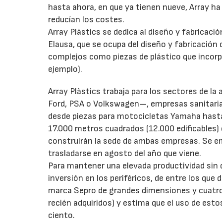
hasta ahora, en que ya tienen nueve, Array h
reducían los costes.
Array Plàstics se dedica al diseño y fabricaci
Elausa, que se ocupa del diseño y fabricació
complejos como piezas de plástico que incorpo
ejemplo).
Array Plàstics trabaja para los sectores de 
Ford, PSA o Volkswagen—, empresas sanitar
desde piezas para motocicletas Yamaha hasta 
17.000 metros cuadrados (12.000 edificables) 
construirán la sede de ambas empresas. Se em
trasladarse en agosto del año que viene.
Para mantener una elevada productividad sin d
inversión en los periféricos, de entre los que 
marca Sepro de grandes dimensiones y cuatro 
recién adquiridos) y estima que el uso de est
ciento.