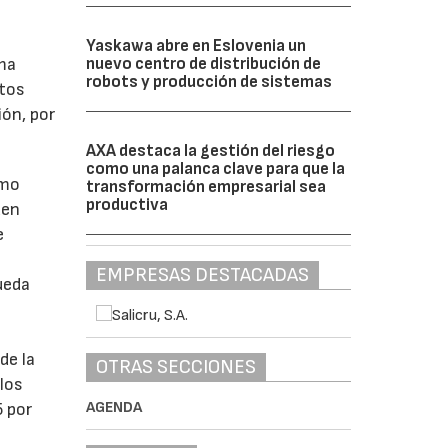
Yaskawa abre en Eslovenia un
rma
nuevo centro de distribución de
robots y producción de sistemas
ntos
ión, por
AXA destaca la gestión del riesgo
como una palanca clave para que la
omo
transformación empresarial sea
productiva
den
e
EMPRESAS DESTACADAS
ueda
de la
OTRAS SECCIONES
los
AGENDA
5 por