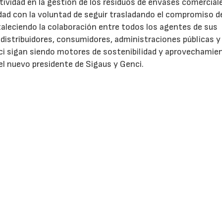
tividad en la gestión de los residuos de envases comercial
idad con la voluntad de seguir trasladando el compromiso d
taleciendo la colaboración entre todos los agentes de sus
distribuidores, consumidores, administraciones públicas y
ci sigan siendo motores de sostenibilidad y aprovechamie
el nuevo presidente de Sigaus y Genci.
enaventura González del Campo, quien ha ejercido la presi
epresentando a la compañía Enilive Iberia, S.L.U. (antes En
ver/escribir comentarios
entificarse
Contactar
Aviso Leg
gistrarse
Canal ético
Protecció