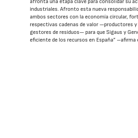
afronta una etapa clave para consolidar su ac
industriales. Afronto esta nueva responsabil
ambos sectores con la economía circular, for
respectivas cadenas de valor —productores y 
gestores de residuos— para que Sigaus y Gen
eficiente de los recursos en España” –afirma 
Gabriel López sustituye como presidente a Bu
de Sigaus desde 2017 y de Genci desde 2022, r
Iberia).
Id
Re