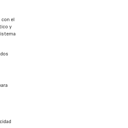
 con el
tico y
 sistema
odos
para
acidad