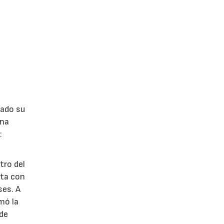
lado su
ina
:
tro del
nta con
ses. A
omó la
 de