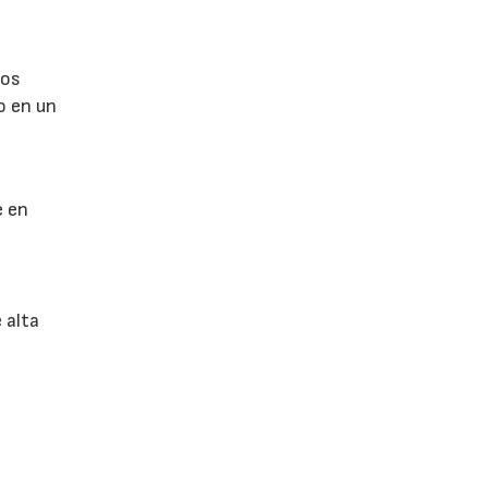
los
o en un
e en
 alta