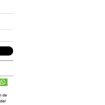
n de
del