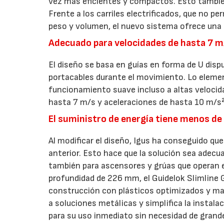
vez más eficientes y compactos. Esto también
Frente a los carriles electrificados, que no p
peso y volumen, el nuevo sistema ofrece una 
Adecuado para velocidades de hasta 7 m
El diseño se basa en guías en forma de U dispu
portacables durante el movimiento. Lo eleme
funcionamiento suave incluso a altas velocid
hasta 7 m/s y aceleraciones de hasta 10 m/s²,
El suministro de energía tiene menos de
Al modificar el diseño, Igus ha conseguido qu
anterior. Esto hace que la solución sea adec
también para ascensores y grúas que operan e
profundidad de 226 mm, el Guidelok Slimline G
construcción con plásticos optimizados y mat
a soluciones metálicas y simplifica la instal
para su uso inmediato sin necesidad de grande