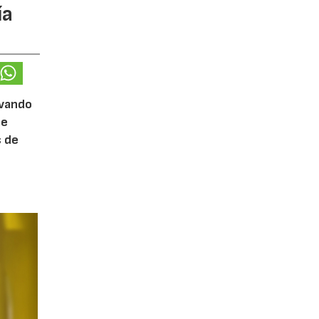
ía
evando
de
s de