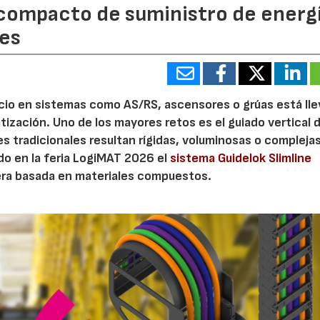
 compacto de suministro de energ
les
acio en sistemas como AS/RS, ascensores o grúas está ll
ización. Uno de los mayores retos es el guiado vertical 
es tradicionales resultan rígidas, voluminosas o compleja
o en la feria LogiMAT 2026 el
sistema Guidelok Slimline
gera basada en materiales compuestos.