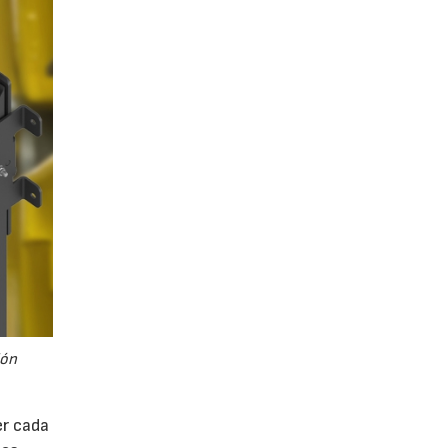
ión
er cada