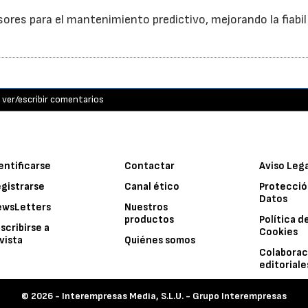
ores para el mantenimiento predictivo, mejorando la fiabil
ver/escribir comentarios
entificarse
Contactar
Aviso Leg
gistrarse
Canal ético
Protecció
Datos
ewsLetters
Nuestros
productos
Política d
scribirse a
Cookies
vista
Quiénes somos
Colaborac
editoriale
© 2026 -
Interempresas Media, S.L.U. - Grupo Interempresas