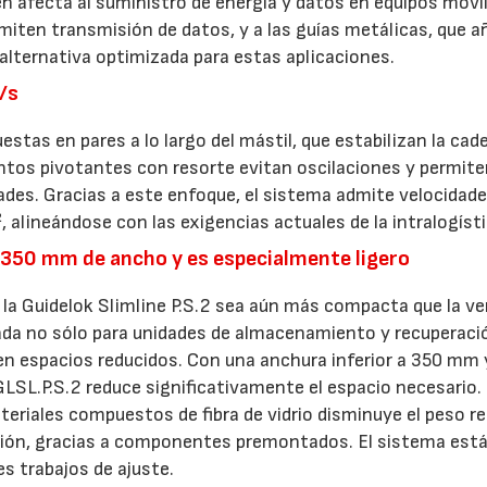
 afecta al suministro de energía y datos en equipos móvil
ermiten transmisión de datos, y a las guías metálicas, que 
alternativa optimizada para estas aplicaciones.
/s
estas en pares a lo largo del mástil, que estabilizan la cad
ntos pivotantes con resorte evitan oscilaciones y permite
ades. Gracias a este enfoque, el sistema admite velocidade
 alineándose con las exigencias actuales de la intralogísti
 350 mm de ancho y es especialmente ligero
e la Guidelok Slimline P.S.2 sea aún más compacta que la ve
uada no sólo para unidades de almacenamiento y recuperaci
n espacios reducidos. Con una anchura inferior a 350 mm 
LSL.P.S.2 reduce significativamente el espacio necesario.
eriales compuestos de fibra de vidrio disminuye el peso r
ación, gracias a componentes premontados. El sistema está
s trabajos de ajuste.