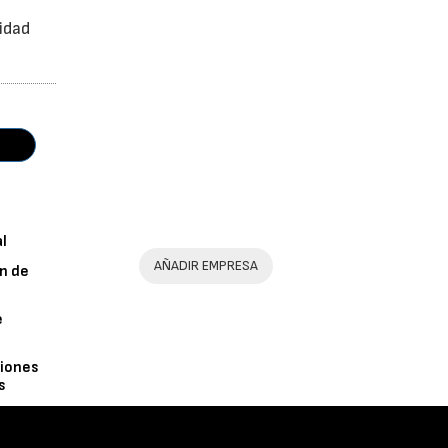
idad
al
AÑADIR EMPRESA
n de
e
iones
s