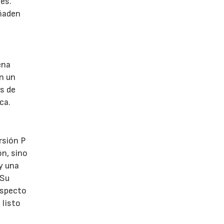
es.
añaden
ena
n un
s de
ca.
rsión P
ón, sino
y una
 Su
especto
 listo