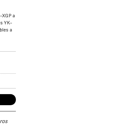
K-XGP a
as YK-
bles a
tros