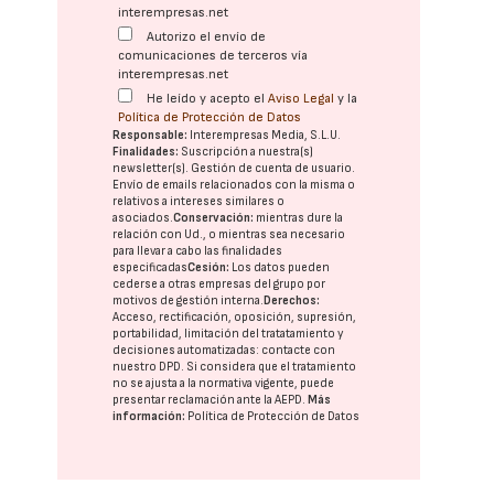
interempresas.net
Autorizo el envío de
comunicaciones de terceros vía
interempresas.net
He leído y acepto el
Aviso Legal
y la
Política de Protección de Datos
Responsable:
Interempresas Media, S.L.U.
Finalidades:
Suscripción a nuestra(s)
newsletter(s). Gestión de cuenta de usuario.
Envío de emails relacionados con la misma o
relativos a intereses similares o
asociados.
Conservación:
mientras dure la
relación con Ud., o mientras sea necesario
para llevar a cabo las finalidades
especificadas
Cesión:
Los datos pueden
cederse a otras
empresas del grupo
por
motivos de gestión interna.
Derechos:
Acceso, rectificación, oposición, supresión,
portabilidad, limitación del tratatamiento y
decisiones automatizadas:
contacte con
nuestro DPD
. Si considera que el tratamiento
no se ajusta a la normativa vigente, puede
presentar reclamación ante la
AEPD
.
Más
información:
Política de Protección de Datos