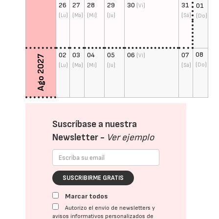
26
27
28
29
30
(
)
31
01
Vi
(
)
(
)
(
)
(
)
(
)
(
)
Lu
Ma
Mi
Ju
Sá
Do
08
02
03
04
05
06
(
)
07
Vi
Ago 2027
(
)
(
)
(
)
(
)
(
)
(
)
Do
Lu
Ma
Mi
Ju
Sá
Suscríbase a nuestra
Newsletter -
Ver ejemplo
SUSCRIBIRME GRATIS
Marcar todos
Autorizo el envío de newsletters y
avisos informativos personalizados de