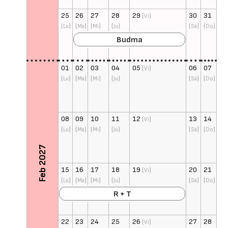
25
26
27
28
29
(
)
30
31
Vi
(
)
(
)
(
)
(
)
(
)
(
)
Lu
Ma
Mi
Ju
Sá
Do
Budma
01
02
03
04
05
(
)
06
07
Vi
(
)
(
)
(
)
(
)
(
)
(
)
Lu
Ma
Mi
Ju
Sá
Do
08
09
10
11
12
(
)
13
14
Vi
(
)
(
)
(
)
(
)
(
)
(
)
Lu
Ma
Mi
Ju
Sá
Do
Feb 2027
15
16
17
18
19
(
)
20
21
Vi
(
)
(
)
(
)
(
)
(
)
(
)
Lu
Ma
Mi
Ju
Sá
Do
R + T
22
23
24
25
26
(
)
27
28
Vi