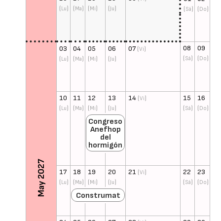
(
)
(
)
(
)
(
)
(
)
(
)
Lu
Ma
Mi
Ju
Sá
Do
08
09
03
04
05
06
07
(
)
Vi
(
)
(
)
(
)
(
)
(
)
(
)
Sá
Do
Lu
Ma
Mi
Ju
10
11
12
13
14
(
)
15
16
Vi
(
)
(
)
(
)
(
)
(
)
(
)
Lu
Ma
Mi
Ju
Sá
Do
Congreso
Anefhop
del
hormigón
May 2027
17
18
19
20
21
(
)
22
23
Vi
(
)
(
)
(
)
(
)
(
)
(
)
Lu
Ma
Mi
Ju
Sá
Do
Construmat