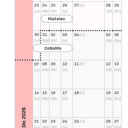
23
24
25
26
27
(
)
28
29
Vi
(
)
(
)
(
)
(
)
(
)
(
)
Lu
Ma
Mi
Ju
Sá
Do
Matelec
30
01
02
03
04
(
)
05
06
Vi
(
)
(
)
(
)
(
)
(
)
(
)
Lu
Ma
Mi
Ju
Sá
Do
CoNaMa
08
09
10
11
(
)
12
13
07
Vi
(
)
(
)
(
)
(
)
(
)
(
)
Ma
Mi
Ju
Sá
Do
Lu
14
15
16
17
18
(
)
19
20
Vi
(
)
(
)
(
)
(
)
(
)
(
)
Lu
Ma
Mi
Ju
Sá
Do
Dic 2026
21
22
23
24
25
(
)
26
27
Vi
(
)
(
)
(
)
(
)
(
)
(
)
Lu
Ma
Mi
Ju
Sá
Do