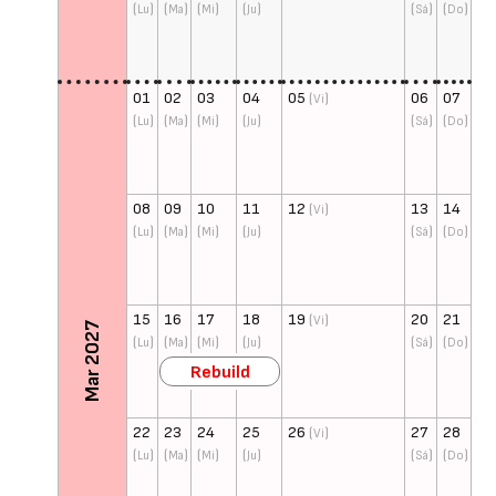
(
)
(
)
(
)
(
)
(
)
(
)
Lu
Ma
Mi
Ju
Sá
Do
01
02
03
04
05
(
)
06
07
Vi
(
)
(
)
(
)
(
)
(
)
(
)
Lu
Ma
Mi
Ju
Sá
Do
08
09
10
11
12
(
)
13
14
Vi
(
)
(
)
(
)
(
)
(
)
(
)
Lu
Ma
Mi
Ju
Sá
Do
15
16
17
18
19
(
)
20
21
Vi
Mar 2027
(
)
(
)
(
)
(
)
(
)
(
)
Lu
Ma
Mi
Ju
Sá
Do
Rebuild
22
23
24
25
26
(
)
27
28
Vi
(
)
(
)
(
)
(
)
(
)
(
)
Lu
Ma
Mi
Ju
Sá
Do