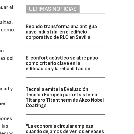
uar el
ÚLTIMAS NOTICIAS
altas.
Reondo transforma una antigua
, como
nave industrial en el edificio
corporativo de RLC en Sevilla
io
El confort acústico se abre paso
as del
como criterio clave en la
edificación y la rehabilitación
idad y
Tecnalia emite la Evaluación
Técnica Europea para el sistema
Titanpro Titantherm de Akzo Nobel
nes
Coatings
ciones
 las
“La economía circular empieza
cuando dejamos de ver los envases
además