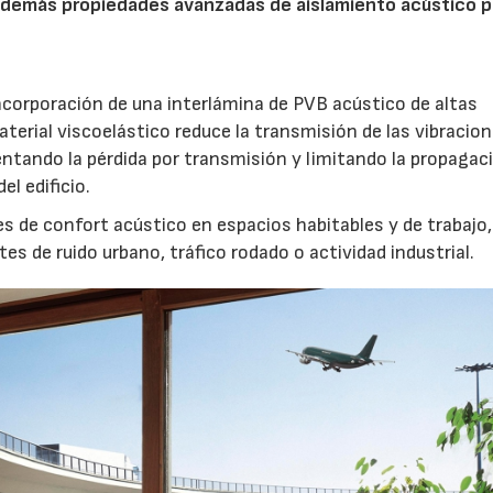
además propiedades avanzadas de aislamiento acústico pa
ncorporación de una interlámina de PVB acústico de altas
aterial viscoelástico reduce la transmisión de las vibracio
ntando la pérdida por transmisión y limitando la propagaci
el edificio.
s de confort acústico en espacios habitables y de trabajo,
04/06/2026
02/07/2026
 de ruido urbano, tráfico rodado o actividad industrial.