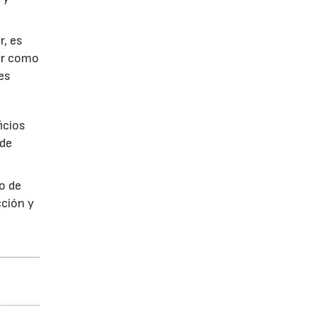
r, es
dar como
es
icios
 de
o de
cción y