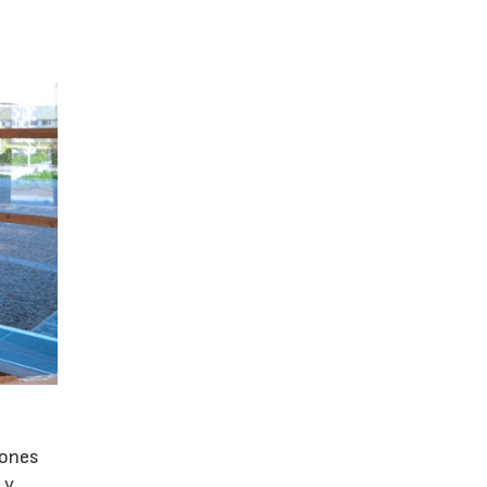
iones
 y