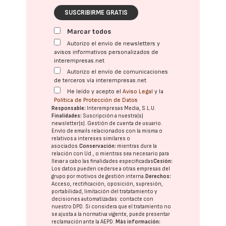
SUSCRIBIRME GRATIS
Marcar todos
Autorizo el envío de newsletters y
avisos informativos personalizados de
interempresas.net
Autorizo el envío de comunicaciones
de terceros vía interempresas.net
He leído y acepto el
Aviso Legal
y la
Política de Protección de Datos
Responsable:
Interempresas Media, S.L.U.
Finalidades:
Suscripción a nuestra(s)
newsletter(s). Gestión de cuenta de usuario.
Envío de emails relacionados con la misma o
relativos a intereses similares o
asociados.
Conservación:
mientras dure la
relación con Ud., o mientras sea necesario para
llevar a cabo las finalidades especificadas
Cesión:
Los datos pueden cederse a otras
empresas del
grupo
por motivos de gestión interna.
Derechos:
Acceso, rectificación, oposición, supresión,
portabilidad, limitación del tratatamiento y
decisiones automatizadas:
contacte con
nuestro DPD
. Si considera que el tratamiento no
se ajusta a la normativa vigente, puede presentar
reclamación ante la
AEPD
.
Más información: