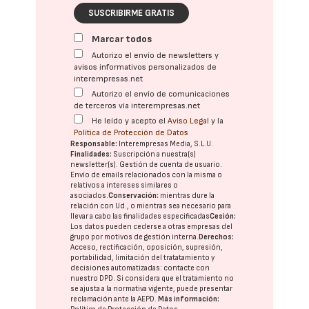
SUSCRIBIRME GRATIS
Marcar todos
Autorizo el envío de newsletters y
avisos informativos personalizados de
interempresas.net
Autorizo el envío de comunicaciones
de terceros vía interempresas.net
He leído y acepto el
Aviso Legal
y la
Política de Protección de Datos
Responsable:
Interempresas Media, S.L.U.
Finalidades:
Suscripción a nuestra(s)
newsletter(s). Gestión de cuenta de usuario.
Envío de emails relacionados con la misma o
relativos a intereses similares o
asociados.
Conservación:
mientras dure la
relación con Ud., o mientras sea necesario para
llevar a cabo las finalidades especificadas
Cesión:
Los datos pueden cederse a otras
empresas del
grupo
por motivos de gestión interna.
Derechos:
Acceso, rectificación, oposición, supresión,
portabilidad, limitación del tratatamiento y
decisiones automatizadas:
contacte con
nuestro DPD
. Si considera que el tratamiento no
se ajusta a la normativa vigente, puede presentar
reclamación ante la
AEPD
.
Más información: