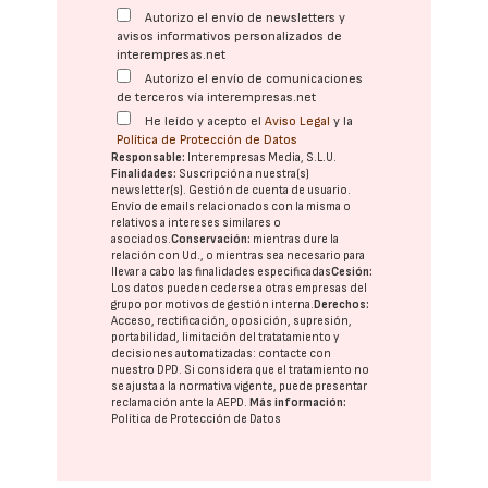
Autorizo el envío de newsletters y
avisos informativos personalizados de
interempresas.net
Autorizo el envío de comunicaciones
de terceros vía interempresas.net
He leído y acepto el
Aviso Legal
y la
Política de Protección de Datos
Responsable:
Interempresas Media, S.L.U.
Finalidades:
Suscripción a nuestra(s)
newsletter(s). Gestión de cuenta de usuario.
Envío de emails relacionados con la misma o
relativos a intereses similares o
asociados.
Conservación:
mientras dure la
relación con Ud., o mientras sea necesario para
llevar a cabo las finalidades especificadas
Cesión:
Los datos pueden cederse a otras
empresas del
grupo
por motivos de gestión interna.
Derechos:
Acceso, rectificación, oposición, supresión,
portabilidad, limitación del tratatamiento y
decisiones automatizadas:
contacte con
nuestro DPD
. Si considera que el tratamiento no
se ajusta a la normativa vigente, puede presentar
reclamación ante la
AEPD
.
Más información:
Política de Protección de Datos