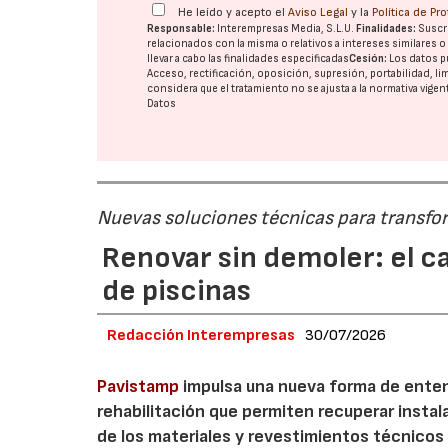
He leído y acepto el
Aviso Legal
y la
Política de Pr
Responsable:
Interempresas Media, S.L.U.
Finalidades:
Suscri
relacionados con la misma o relativos a intereses similares 
llevar a cabo las finalidades especificadas
Cesión:
Los datos p
Acceso, rectificación, oposición, supresión, portabilidad, l
considera que el tratamiento no se ajusta a la normativa vige
Datos
Nuevas soluciones técnicas para transform
Renovar sin demoler: el c
de piscinas
Redacción Interempresas
30/07/2026
Pavistamp
impulsa una nueva forma de enten
rehabilitación que permiten recuperar insta
de los materiales y revestimientos técnicos