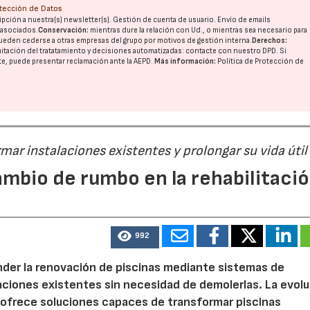
otección de Datos
pción a nuestra(s) newsletter(s). Gestión de cuenta de usuario. Envío de emails
o asociados.
Conservación:
mientras dure la relación con Ud., o mientras sea necesario para
ueden cederse a otras
empresas del grupo
por motivos de gestión interna.
Derechos:
imitación del tratatamiento y decisiones automatizadas:
contacte con nuestro DPD
. Si
nte, puede presentar reclamación ante la
AEPD
.
Más información:
Política de Protección de
ar instalaciones existentes y prolongar su vida útil
ambio de rumbo en la rehabilitaci
992
der la renovación de piscinas mediante sistemas de
laciones existentes sin necesidad de demolerlas. La evol
 ofrece soluciones capaces de transformar piscinas