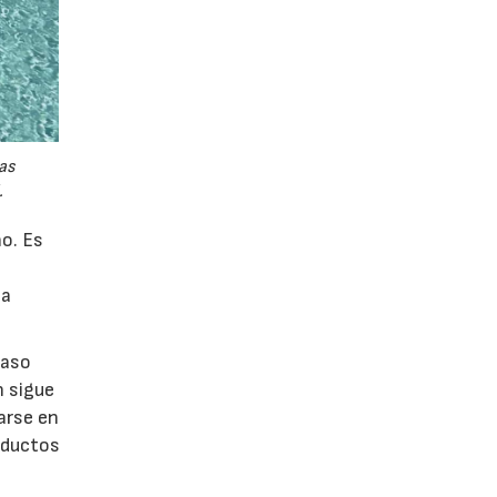
as
.
ño. Es
la
vaso
n sigue
arse en
roductos