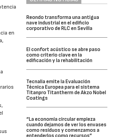
otencia
Reondo transforma una antigua
nave industrial en el edificio
corporativo de RLC en Sevilla
cia en
a,
El confort acústico se abre paso
como criterio clave en la
edificación y la rehabilitación
la
Tecnalia emite la Evaluación
rarios
Técnica Europea para el sistema
Titanpro Titantherm de Akzo Nobel
Coatings
s,
el
“La economía circular empieza
cuando dejamos de ver los envases
como residuos y comenzamos a
sus
entenderlos como recursos”