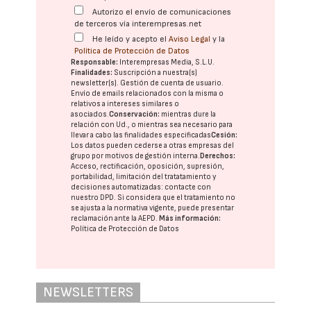
Autorizo el envío de comunicaciones
de terceros vía interempresas.net
He leído y acepto el
Aviso Legal
y la
Política de Protección de Datos
Responsable:
Interempresas Media, S.L.U.
Finalidades:
Suscripción a nuestra(s)
newsletter(s). Gestión de cuenta de usuario.
Envío de emails relacionados con la misma o
relativos a intereses similares o
asociados.
Conservación:
mientras dure la
relación con Ud., o mientras sea necesario para
llevar a cabo las finalidades especificadas
Cesión:
Los datos pueden cederse a otras
empresas del
grupo
por motivos de gestión interna.
Derechos:
Acceso, rectificación, oposición, supresión,
portabilidad, limitación del tratatamiento y
decisiones automatizadas:
contacte con
nuestro DPD
. Si considera que el tratamiento no
se ajusta a la normativa vigente, puede presentar
reclamación ante la
AEPD
.
Más información:
Política de Protección de Datos
NEWSLETTERS