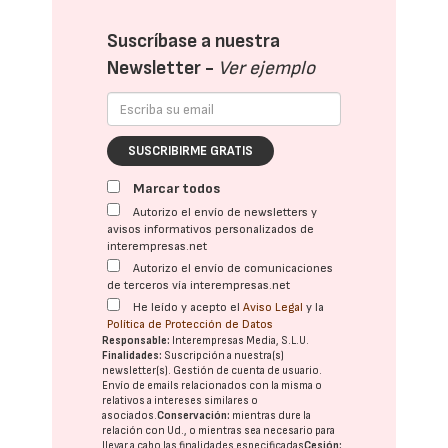
Suscríbase a nuestra
Newsletter -
Ver ejemplo
SUSCRIBIRME GRATIS
Marcar todos
Autorizo el envío de newsletters y
avisos informativos personalizados de
interempresas.net
Autorizo el envío de comunicaciones
de terceros vía interempresas.net
He leído y acepto el
Aviso Legal
y la
Política de Protección de Datos
Responsable:
Interempresas Media, S.L.U.
Finalidades:
Suscripción a nuestra(s)
newsletter(s). Gestión de cuenta de usuario.
Envío de emails relacionados con la misma o
relativos a intereses similares o
asociados.
Conservación:
mientras dure la
relación con Ud., o mientras sea necesario para
llevar a cabo las finalidades especificadas
Cesión: