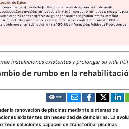
otección de Datos
pción a nuestra(s) newsletter(s). Gestión de cuenta de usuario. Envío de emails
o asociados.
Conservación:
mientras dure la relación con Ud., o mientras sea necesario para
ueden cederse a otras
empresas del grupo
por motivos de gestión interna.
Derechos:
imitación del tratatamiento y decisiones automatizadas:
contacte con nuestro DPD
. Si
nte, puede presentar reclamación ante la
AEPD
.
Más información:
Política de Protección de
ar instalaciones existentes y prolongar su vida útil
ambio de rumbo en la rehabilitaci
938
der la renovación de piscinas mediante sistemas de
laciones existentes sin necesidad de demolerlas. La evol
 ofrece soluciones capaces de transformar piscinas