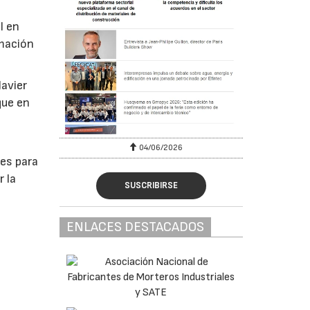
l en
rmación
Javier
que en
04/06/2026
nes para
r la
SUSCRIBIRSE
ENLACES DESTACADOS