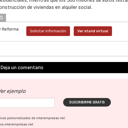
 residenciales; mientras que los 500 millones de euros rest
construcción de viviendas en alquiler social.
AS
 y Reforma
Solicitar información
Ver stand virtual
Deja un comentario
Ver ejemplo
SUSCRIBIRME GRATIS
ativos personalizados de interempresas.net
vía interempresas.net