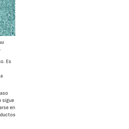
as
.
ño. Es
la
vaso
n sigue
arse en
roductos