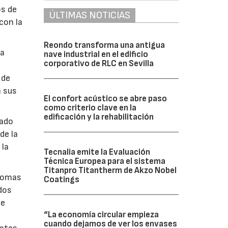
os de
ÚLTIMAS NOTICIAS
con la
Reondo transforma una antigua
la
nave industrial en el edificio
corporativo de RLC en Sevilla
 de
n sus
El confort acústico se abre paso
como criterio clave en la
edificación y la rehabilitación
nado
de la
 la
Tecnalia emite la Evaluación
Técnica Europea para el sistema
Titanpro Titantherm de Akzo Nobel
ónomas
Coatings
ndos
de
“La economía circular empieza
cuando dejamos de ver los envases