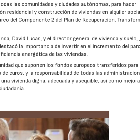
 todas las comunidades y ciudades autónomas, para hacer
ón residencial y construcción de viviendas en alquiler socia
marco del Componente 2 del Plan de Recuperación, Transfo
da, David Lucas, y el director general de vivienda y suelo, 
 destacó la importancia de invertir en el incremento del par
 eficiencia energética de las viviendas.
tunidad que suponen los fondos europeos transferidos para
04/06/2026
02/07/2026
 de euros, y la responsabilidad de todas las administracio
 a una vivienda digna, adecuada y asequible, así como mejora
 ciudadanía.