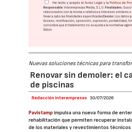
He leído y acepto el
Aviso Legal
y la
Política de Pr
Responsable:
Interempresas Media, S.L.U.
Finalidades:
Suscri
relacionados con la misma o relativos a intereses similares 
llevar a cabo las finalidades especificadas
Cesión:
Los datos p
Acceso, rectificación, oposición, supresión, portabilidad, l
considera que el tratamiento no se ajusta a la normativa vige
Datos
Nuevas soluciones técnicas para transform
Renovar sin demoler: el c
de piscinas
Redacción Interempresas
30/07/2026
Pavistamp
impulsa una nueva forma de enten
rehabilitación que permiten recuperar insta
de los materiales y revestimientos técnicos