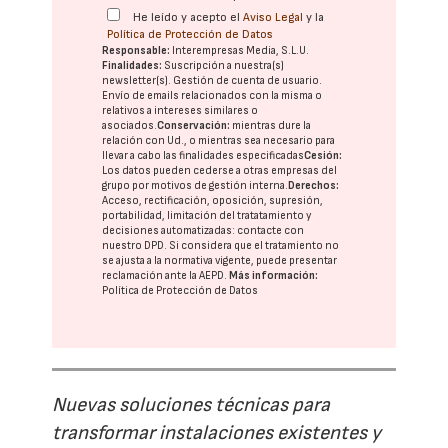
He leído y acepto el
Aviso Legal
y la
Política de Protección de Datos
Responsable:
Interempresas Media, S.L.U.
Finalidades:
Suscripción a nuestra(s)
newsletter(s). Gestión de cuenta de usuario.
Envío de emails relacionados con la misma o
relativos a intereses similares o
asociados.
Conservación:
mientras dure la
relación con Ud., o mientras sea necesario para
llevar a cabo las finalidades especificadas
Cesión:
Los datos pueden cederse a otras
empresas del
grupo
por motivos de gestión interna.
Derechos:
Acceso, rectificación, oposición, supresión,
portabilidad, limitación del tratatamiento y
decisiones automatizadas:
contacte con
nuestro DPD
. Si considera que el tratamiento no
se ajusta a la normativa vigente, puede presentar
reclamación ante la
AEPD
.
Más información:
Política de Protección de Datos
Nuevas soluciones técnicas para
transformar instalaciones existentes y