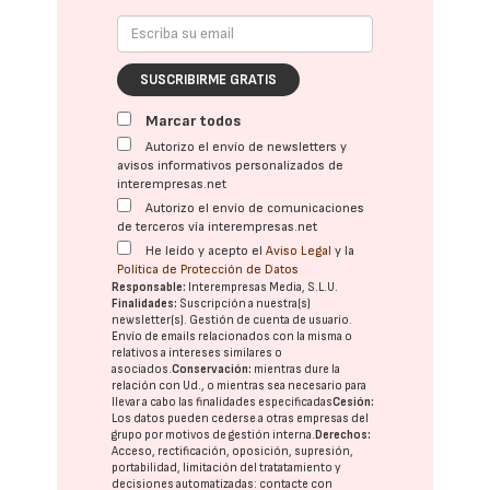
SUSCRIBIRME GRATIS
Marcar todos
Autorizo el envío de newsletters y
avisos informativos personalizados de
interempresas.net
Autorizo el envío de comunicaciones
de terceros vía interempresas.net
He leído y acepto el
Aviso Legal
y la
Política de Protección de Datos
Responsable:
Interempresas Media, S.L.U.
Finalidades:
Suscripción a nuestra(s)
newsletter(s). Gestión de cuenta de usuario.
Envío de emails relacionados con la misma o
relativos a intereses similares o
asociados.
Conservación:
mientras dure la
relación con Ud., o mientras sea necesario para
llevar a cabo las finalidades especificadas
Cesión:
Los datos pueden cederse a otras
empresas del
grupo
por motivos de gestión interna.
Derechos:
Acceso, rectificación, oposición, supresión,
portabilidad, limitación del tratatamiento y
decisiones automatizadas:
contacte con