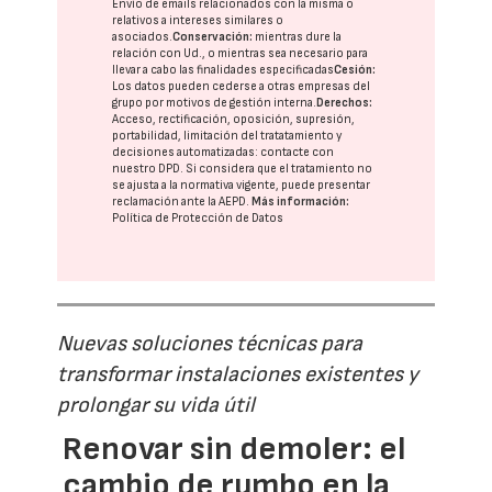
Envío de emails relacionados con la misma o
relativos a intereses similares o
asociados.
Conservación:
mientras dure la
relación con Ud., o mientras sea necesario para
llevar a cabo las finalidades especificadas
Cesión:
Los datos pueden cederse a otras
empresas del
grupo
por motivos de gestión interna.
Derechos:
Acceso, rectificación, oposición, supresión,
portabilidad, limitación del tratatamiento y
decisiones automatizadas:
contacte con
nuestro DPD
. Si considera que el tratamiento no
se ajusta a la normativa vigente, puede presentar
reclamación ante la
AEPD
.
Más información:
Política de Protección de Datos
Nuevas soluciones técnicas para
transformar instalaciones existentes y
prolongar su vida útil
Renovar sin demoler: el
cambio de rumbo en la