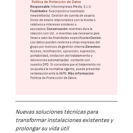
Política de Protección de Datos
Responsable:
Interempresas Media, S.L.U.
Finalidades:
Suscripción a nuestra(s)
newsletter(s). Gestión de cuenta de usuario.
Envío de emails relacionados con la misma o
relativos a intereses similares o
asociados.
Conservación:
mientras dure la
relación con Ud., o mientras sea necesario para
llevar a cabo las finalidades especificadas
Cesión:
Los datos pueden cederse a otras
empresas del
grupo
por motivos de gestión interna.
Derechos:
Acceso, rectificación, oposición, supresión,
portabilidad, limitación del tratatamiento y
decisiones automatizadas:
contacte con
nuestro DPD
. Si considera que el tratamiento no
se ajusta a la normativa vigente, puede presentar
reclamación ante la
AEPD
.
Más información:
Política de Protección de Datos
Nuevas soluciones técnicas para
transformar instalaciones existentes y
prolongar su vida útil