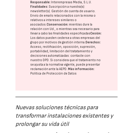
Responsable:
Interempresas Media, S.L.U.
Finalidades:
Suscripción a nuestra(s)
newsletter(s). Gestión de cuenta de usuario.
Envío de emails relacionados con la misma o
relativos a intereses similares o
asociados.
Conservación:
mientras dure la
relación con Ud., o mientras sea necesario para
llevar a cabo las finalidades especificadas
Cesión:
Los datos pueden cederse a otras
empresas del
grupo
por motivos de gestión interna.
Derechos:
Acceso, rectificación, oposición, supresión,
portabilidad, limitación del tratatamiento y
decisiones automatizadas:
contacte con
nuestro DPD
. Si considera que el tratamiento no
se ajusta a la normativa vigente, puede presentar
reclamación ante la
AEPD
.
Más información:
Política de Protección de Datos
Nuevas soluciones técnicas para
transformar instalaciones existentes y
prolongar su vida útil