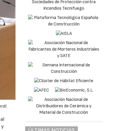
rdi.
al
 y
ÚLTIMAS NOTICIAS