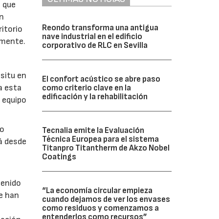
s que
ón
Reondo transforma una antigua
ritorio
nave industrial en el edificio
amente.
corporativo de RLC en Sevilla
 situ en
El confort acústico se abre paso
a esta
como criterio clave en la
edificación y la rehabilitación
 equipo
lo
Tecnalia emite la Evaluación
Técnica Europea para el sistema
á desde
Titanpro Titantherm de Akzo Nobel
Coatings
tenido
“La economía circular empieza
ue han
cuando dejamos de ver los envases
como residuos y comenzamos a
entenderlos como recursos”