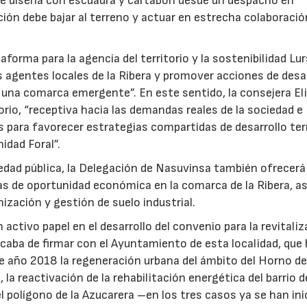
no se diseña con escuadra y cartabón desde un despacho en
ción debe bajar al terreno y actuar en estrecha colaboraci
forma para la agencia del territorio y la sostenibilidad Lu
los agentes locales de la Ribera y promover acciones de desa
ra una comarca emergente”. En este sentido, la consejera El
orio, “receptiva hacia las demandas reales de la sociedad e
 para favorecer estrategias compartidas de desarrollo terr
idad Foral”.
iedad pública, la Delegación de Nasuvinsa también ofrecerá
eas de oportunidad económica en la comarca de la Ribera, a
ización y gestión de suelo industrial.
activo papel en el desarrollo del convenio para la revitali
acaba de firmar con el Ayuntamiento de esta localidad, que
ste año 2018 la regeneración urbana del ámbito del Horno d
, la reactivación de la rehabilitación energética del barrio d
l polígono de la Azucarera –en los tres casos ya se han ini