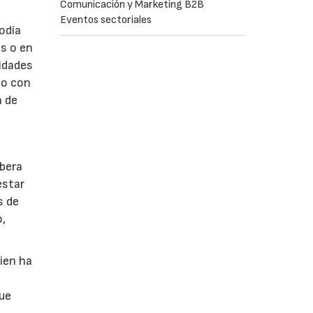
Comunicación y Marketing B2B
Eventos sectoriales
odía
s o en
idades
no con
n de
ibera
estar
s de
o,
uien ha
que