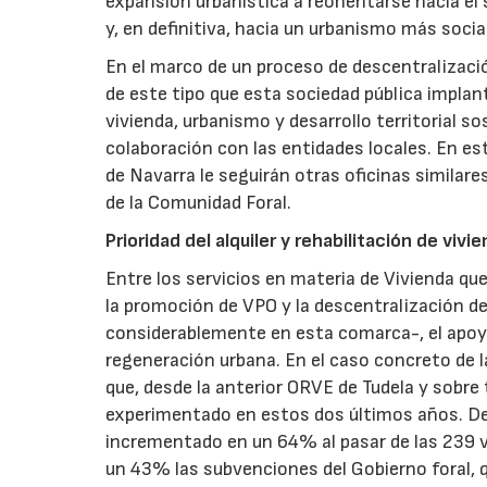
expansión urbanística a reorientarse hacia el se
y, en definitiva, hacia un urbanismo más social
En el marco de un proceso de descentralización
de este tipo que esta sociedad pública implan
vivienda, urbanismo y desarrollo territorial s
colaboración con las entidades locales. En es
de Navarra le seguirán otras oficinas similare
de la Comunidad Foral.
Prioridad del alquiler y rehabilitación de vivi
Entre los servicios en materia de Vivienda qu
la promoción de VPO y la descentralización d
considerablemente en esta comarca-, el apoyo a
regeneración urbana. En el caso concreto de l
que, desde la anterior ORVE de Tudela y sobre 
experimentado en estos dos últimos años. De 
incrementado en un 64% al pasar de las 239 v
un 43% las subvenciones del Gobierno foral, q