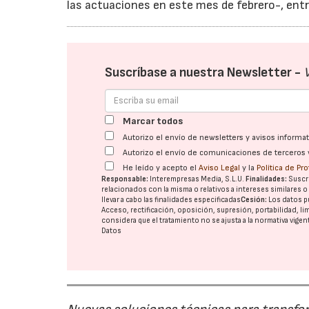
las actuaciones en este mes de febrero-, entr
Suscríbase a nuestra Newsletter -
Marcar todos
Autorizo el envío de newsletters y avisos inform
Autorizo el envío de comunicaciones de terceros 
He leído y acepto el
Aviso Legal
y la
Política de Pr
Responsable:
Interempresas Media, S.L.U.
Finalidades:
Suscri
relacionados con la misma o relativos a intereses similares 
llevar a cabo las finalidades especificadas
Cesión:
Los datos p
Acceso, rectificación, oposición, supresión, portabilidad, l
considera que el tratamiento no se ajusta a la normativa vige
Datos