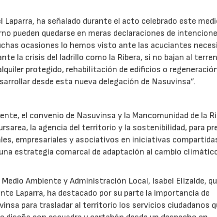
l Laparra, ha señalado durante el acto celebrado este medi
erno pueden quedarse en meras declaraciones de intencione
has ocasiones lo hemos visto ante las acuciantes neces
 la crisis del ladrillo como la Ribera, si no bajan al terre
lquiler protegido, rehabilitación de edificios o regeneració
arrollar desde esta nueva delegación de Nasuvinsa”.
iente, el convenio de Nasuvinsa y la Mancomunidad de la R
area, la agencia del territorio y la sostenibilidad, para pr
es, empresariales y asociativos en iniciativas compartida
nir una estrategia comarcal de adaptación al cambio climátic
l, Medio Ambiente y Administración Local, Isabel Elizalde, q
nte Laparra, ha destacado por su parte la importancia de
nsa para trasladar al territorio los servicios ciudadanos 