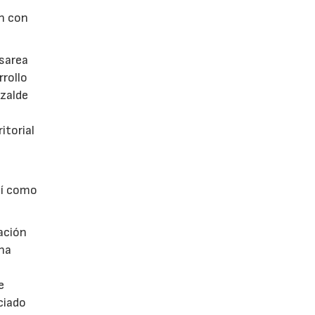
ón con
rsarea
rrollo
izalde
itorial
sí como
zación
 ha
e
e
ciado