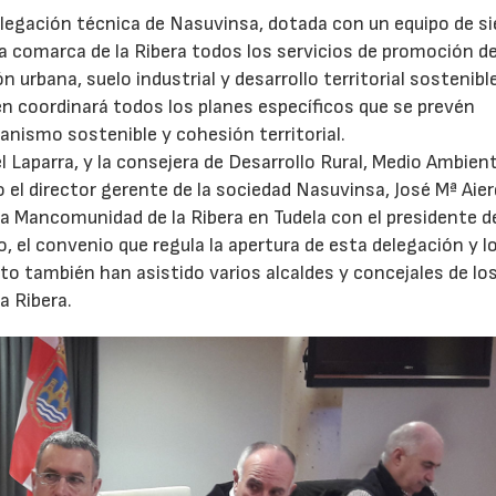
elegación técnica de Nasuvinsa, dotada con un equipo de si
a comarca de la Ribera todos los servicios de promoción d
ón urbana, suelo industrial y desarrollo territorial sostenibl
n coordinará todos los planes específicos que se prevén
anismo sostenible y cohesión territorial.
 Laparra, y la consejera de Desarrollo Rural, Medio Ambien
o el director gerente de la sociedad Nasuvinsa, José Mª Aier
 la Mancomunidad de la Ribera en Tudela con el presidente d
04/06/2026
02/07/2026
 el convenio que regula la apertura de esta delegación y l
cto también han asistido varios alcaldes y concejales de lo
a Ribera.