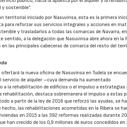
rvicio público, hacia la apuesta por el alquiler y la rehabili
 y sostenible”.
 territorial iniciado por Nasuvinsa, esta es la primera inic
ta para reforzar sus servicios integrales y acciones en mat
ostenible y trasladarlos a todas las comarcas de Navarra, e
te sentido, a la delegación que Nasuvinsa abre ahora en la 
s en las principales cabeceras de comarca del resto del terr
enda
e ofertará la nueva oficina de Nasuvinsa en Tudela se encu
el servicio de alquiler –cuya demanda ha aumentado
 la rehabilitación de edificios o el impulso a estrategias
a rehabilitación, destaca sobremanera el impulso a estas p
todo a partir de la ley de 2016 que reforzó las ayudas, se h
hecho, las rehabilitaciones acometidas en la Ribera se ha
iviendas en 2015 a las 392 reformas realizadas durante 20
ue han crecido de los 0,9 millones de euros concedidos en