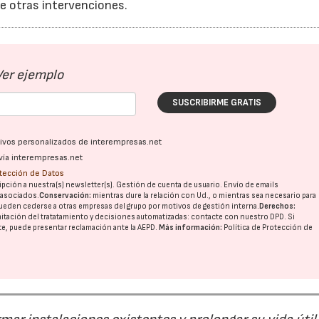
e otras intervenciones.
Ver ejemplo
SUSCRIBIRME GRATIS
ativos personalizados de interempresas.net
vía interempresas.net
otección de Datos
pción a nuestra(s) newsletter(s). Gestión de cuenta de usuario. Envío de emails
o asociados.
Conservación:
mientras dure la relación con Ud., o mientras sea necesario para
ueden cederse a otras
empresas del grupo
por motivos de gestión interna.
Derechos:
imitación del tratatamiento y decisiones automatizadas:
contacte con nuestro DPD
. Si
nte, puede presentar reclamación ante la
AEPD
.
Más información:
Política de Protección de