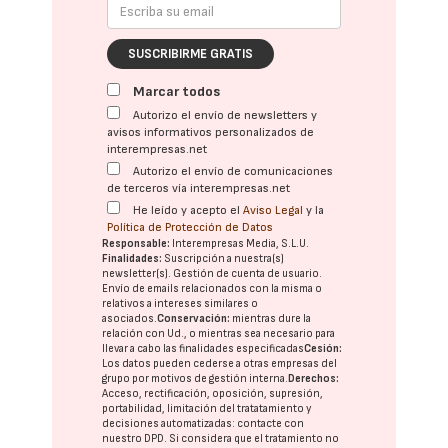
SUSCRIBIRME GRATIS
Marcar todos
Autorizo el envío de newsletters y
avisos informativos personalizados de
interempresas.net
Autorizo el envío de comunicaciones
de terceros vía interempresas.net
He leído y acepto el
Aviso Legal
y la
Política de Protección de Datos
Responsable:
Interempresas Media, S.L.U.
Finalidades:
Suscripción a nuestra(s)
newsletter(s). Gestión de cuenta de usuario.
Envío de emails relacionados con la misma o
relativos a intereses similares o
asociados.
Conservación:
mientras dure la
relación con Ud., o mientras sea necesario para
llevar a cabo las finalidades especificadas
Cesión:
Los datos pueden cederse a otras
empresas del
grupo
por motivos de gestión interna.
Derechos:
Acceso, rectificación, oposición, supresión,
portabilidad, limitación del tratatamiento y
decisiones automatizadas:
contacte con
nuestro DPD
. Si considera que el tratamiento no