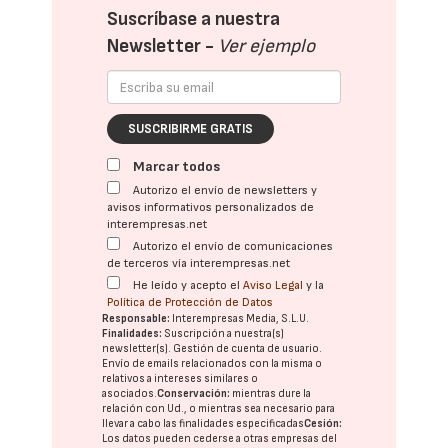
Suscríbase a nuestra
Newsletter -
Ver ejemplo
SUSCRIBIRME GRATIS
Marcar todos
Autorizo el envío de newsletters y
avisos informativos personalizados de
interempresas.net
Autorizo el envío de comunicaciones
de terceros vía interempresas.net
He leído y acepto el
Aviso Legal
y la
Política de Protección de Datos
Responsable:
Interempresas Media, S.L.U.
Finalidades:
Suscripción a nuestra(s)
newsletter(s). Gestión de cuenta de usuario.
Envío de emails relacionados con la misma o
relativos a intereses similares o
asociados.
Conservación:
mientras dure la
relación con Ud., o mientras sea necesario para
llevar a cabo las finalidades especificadas
Cesión:
Los datos pueden cederse a otras
empresas del