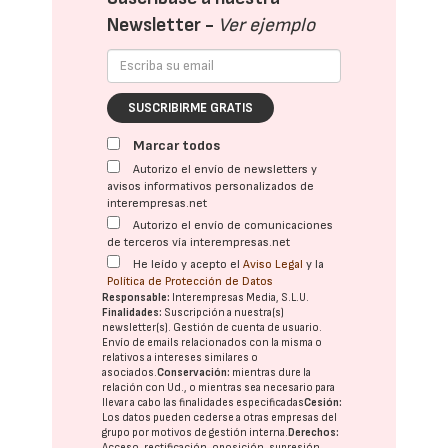
Newsletter -
Ver ejemplo
SUSCRIBIRME GRATIS
Marcar todos
Autorizo el envío de newsletters y
avisos informativos personalizados de
interempresas.net
Autorizo el envío de comunicaciones
de terceros vía interempresas.net
He leído y acepto el
Aviso Legal
y la
Política de Protección de Datos
Responsable:
Interempresas Media, S.L.U.
Finalidades:
Suscripción a nuestra(s)
newsletter(s). Gestión de cuenta de usuario.
Envío de emails relacionados con la misma o
relativos a intereses similares o
asociados.
Conservación:
mientras dure la
relación con Ud., o mientras sea necesario para
llevar a cabo las finalidades especificadas
Cesión:
Los datos pueden cederse a otras
empresas del
grupo
por motivos de gestión interna.
Derechos:
Acceso, rectificación, oposición, supresión,