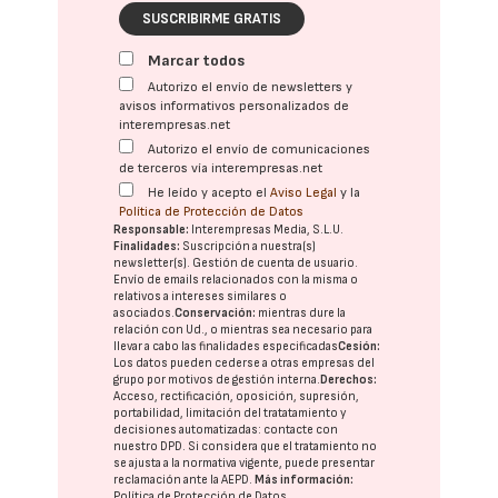
SUSCRIBIRME GRATIS
Marcar todos
Autorizo el envío de newsletters y
avisos informativos personalizados de
interempresas.net
Autorizo el envío de comunicaciones
de terceros vía interempresas.net
He leído y acepto el
Aviso Legal
y la
Política de Protección de Datos
Responsable:
Interempresas Media, S.L.U.
Finalidades:
Suscripción a nuestra(s)
newsletter(s). Gestión de cuenta de usuario.
Envío de emails relacionados con la misma o
relativos a intereses similares o
asociados.
Conservación:
mientras dure la
relación con Ud., o mientras sea necesario para
llevar a cabo las finalidades especificadas
Cesión:
Los datos pueden cederse a otras
empresas del
grupo
por motivos de gestión interna.
Derechos:
Acceso, rectificación, oposición, supresión,
portabilidad, limitación del tratatamiento y
decisiones automatizadas:
contacte con
nuestro DPD
. Si considera que el tratamiento no
se ajusta a la normativa vigente, puede presentar
reclamación ante la
AEPD
.
Más información:
Política de Protección de Datos