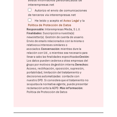
avisos informativos personalizados de
interempresas.net
Autorizo el envío de comunicaciones
de terceros vía interempresas.net
He leído y acepto el
Aviso Legal
y la
Política de Protección de Datos
Responsable:
Interempresas Media, S.L.U.
Finalidades:
Suscripción a nuestra(s)
newsletter(s). Gestión de cuenta de usuario.
Envío de emails relacionados con la misma o
relativos a intereses similares o
asociados.
Conservación:
mientras dure la
relación con Ud., o mientras sea necesario para
llevar a cabo las finalidades especificadas
Cesión:
Los datos pueden cederse a otras
empresas del
grupo
por motivos de gestión interna.
Derechos:
Acceso, rectificación, oposición, supresión,
portabilidad, limitación del tratatamiento y
decisiones automatizadas:
contacte con
nuestro DPD
. Si considera que el tratamiento no
se ajusta a la normativa vigente, puede presentar
reclamación ante la
AEPD
.
Más información:
Política de Protección de Datos