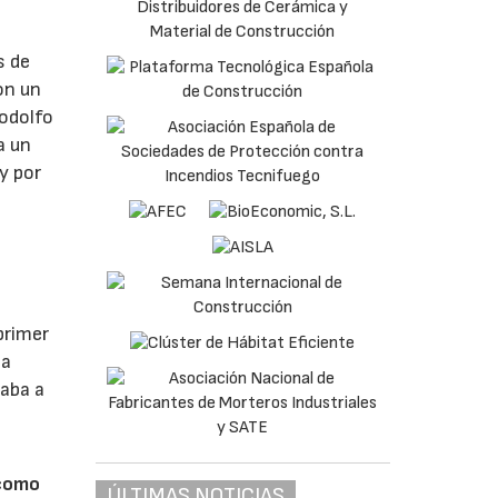
s de
on un
Rodolfo
a un
y por
primer
ta
vaba a
 como
ÚLTIMAS NOTICIAS