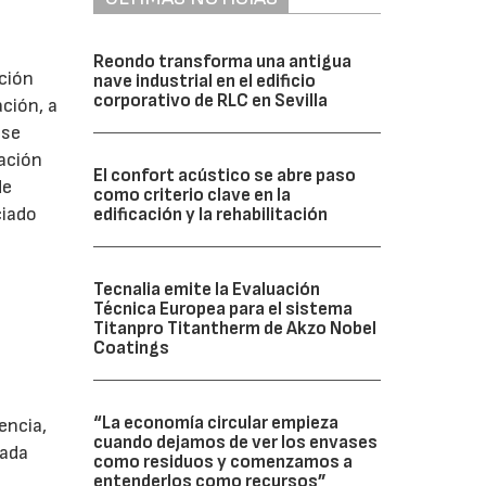
Reondo transforma una antigua
ación
nave industrial en el edificio
corporativo de RLC en Sevilla
ción, a
 se
lación
El confort acústico se abre paso
de
como criterio clave en la
ciado
edificación y la rehabilitación
Tecnalia emite la Evaluación
s
Técnica Europea para el sistema
Titanpro Titantherm de Akzo Nobel
Coatings
“La economía circular empieza
encia,
cuando dejamos de ver los envases
nada
como residuos y comenzamos a
entenderlos como recursos”