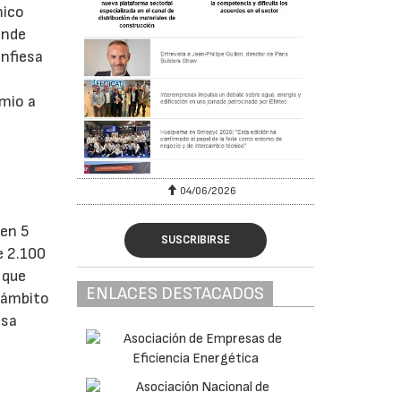
mico
onde
nfiesa
emio a
04/06/2026
 en 5
SUSCRIBIRSE
e 2.100
 que
ENLACES DESTACADOS
l ámbito
esa