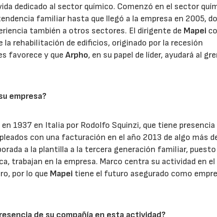
 vida dedicado al sector químico. Comenzó en el sector quí
tendencia familiar hasta que llegó a la empresa en 2005, d
eriencia también a otros sectores. El dirigente de
Mapei
co
e la rehabilitación de edificios, originado por la recesión
es favorece y que
Arpho
, en su papel de líder, ayudará al gr
 su empresa?
04/06/2026
02/07/2026
n 1937 en Italia por Rodolfo Squinzi, que tiene presencia
mpleados con una facturación en el año 2013 de algo más d
porada a la plantilla a la tercera generación familiar, puesto
ica, trabajan en la empresa. Marco centra su actividad en e
ero, por lo que
Mapei
tiene el futuro asegurado como empr
 presencia de su compañía en esta actividad?