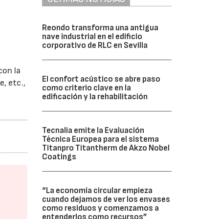
s
Reondo transforma una antigua
nave industrial en el edificio
corporativo de RLC en Sevilla
con la
El confort acústico se abre paso
e, etc.,
como criterio clave en la
edificación y la rehabilitación
Tecnalia emite la Evaluación
Técnica Europea para el sistema
Titanpro Titantherm de Akzo Nobel
Coatings
“La economía circular empieza
cuando dejamos de ver los envases
como residuos y comenzamos a
entenderlos como recursos”