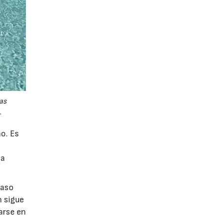
as
.
ño. Es
la
vaso
n sigue
arse en