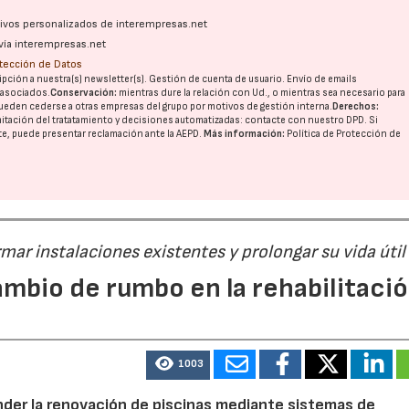
ativos personalizados de interempresas.net
vía interempresas.net
otección de Datos
pción a nuestra(s) newsletter(s). Gestión de cuenta de usuario. Envío de emails
o asociados.
Conservación:
mientras dure la relación con Ud., o mientras sea necesario para
ueden cederse a otras
empresas del grupo
por motivos de gestión interna.
Derechos:
imitación del tratatamiento y decisiones automatizadas:
contacte con nuestro DPD
. Si
nte, puede presentar reclamación ante la
AEPD
.
Más información:
Política de Protección de
ar instalaciones existentes y prolongar su vida útil
ambio de rumbo en la rehabilitaci
1003
der la renovación de piscinas mediante sistemas de