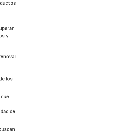
roductos
cuperar
os y
 renovar
de los
 que
idad de
 buscan