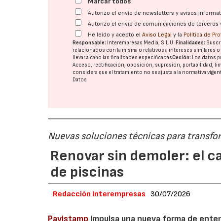
Marcar todos
Autorizo el envío de newsletters y avisos inform
Autorizo el envío de comunicaciones de terceros 
He leído y acepto el
Aviso Legal
y la
Política de Pr
Responsable:
Interempresas Media, S.L.U.
Finalidades:
Suscri
relacionados con la misma o relativos a intereses similares 
llevar a cabo las finalidades especificadas
Cesión:
Los datos p
Acceso, rectificación, oposición, supresión, portabilidad, l
considera que el tratamiento no se ajusta a la normativa vige
Datos
Nuevas soluciones técnicas para transform
Renovar sin demoler: el c
de piscinas
Redacción Interempresas
30/07/2026
Pavistamp
impulsa una nueva forma de enten