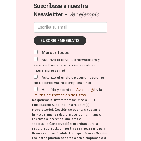
Suscríbase a nuestra
Newsletter -
Ver ejemplo
SUSCRIBIRME GRATIS
Marcar todos
Autorizo el envío de newsletters y
avisos informativos personalizados de
interempresas.net
Autorizo el envío de comunicaciones
de terceros vía interempresas.net
He leído y acepto el
Aviso Legal
y la
Política de Protección de Datos
Responsable:
Interempresas Media, S.L.U.
Finalidades:
Suscripción a nuestra(s)
newsletter(s). Gestión de cuenta de usuario.
Envío de emails relacionados con la misma o
relativos a intereses similares o
asociados.
Conservación:
mientras dure la
relación con Ud., o mientras sea necesario para
llevar a cabo las finalidades especificadas
Cesión:
Los datos pueden cederse a otras
empresas del