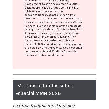
Finalidades:
Suscripción a nuestra(s)
newsletter(s). Gestión de cuenta de usuario.
Envío de emails relacionados con la misma o
relativos a intereses similares o
asociados.
Conservación:
mientras dure la
relación con Ud., o mientras sea necesario para
llevar a cabo las finalidades especificadas
Cesión:
Los datos pueden cederse a otras
empresas del
grupo
por motivos de gestión interna.
Derechos:
Acceso, rectificación, oposición, supresión,
portabilidad, limitación del tratatamiento y
decisiones automatizadas:
contacte con
nuestro DPD
. Si considera que el tratamiento no
se ajusta a la normativa vigente, puede presentar
reclamación ante la
AEPD
.
Más información:
Política de Protección de Datos
Ver más artículos sobre:
Especial MMH 2026
La firma italiana mostrará sus