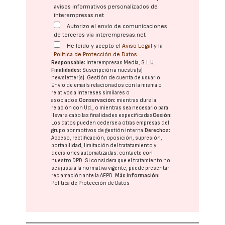
avisos informativos personalizados de
interempresas.net
Autorizo el envío de comunicaciones
de terceros vía interempresas.net
He leído y acepto el
Aviso Legal
y la
Política de Protección de Datos
Responsable:
Interempresas Media, S.L.U.
Finalidades:
Suscripción a nuestra(s)
newsletter(s). Gestión de cuenta de usuario.
Envío de emails relacionados con la misma o
relativos a intereses similares o
asociados.
Conservación:
mientras dure la
relación con Ud., o mientras sea necesario para
llevar a cabo las finalidades especificadas
Cesión:
Los datos pueden cederse a otras
empresas del
grupo
por motivos de gestión interna.
Derechos:
Acceso, rectificación, oposición, supresión,
portabilidad, limitación del tratatamiento y
decisiones automatizadas:
contacte con
nuestro DPD
. Si considera que el tratamiento no
se ajusta a la normativa vigente, puede presentar
reclamación ante la
AEPD
.
Más información:
Política de Protección de Datos