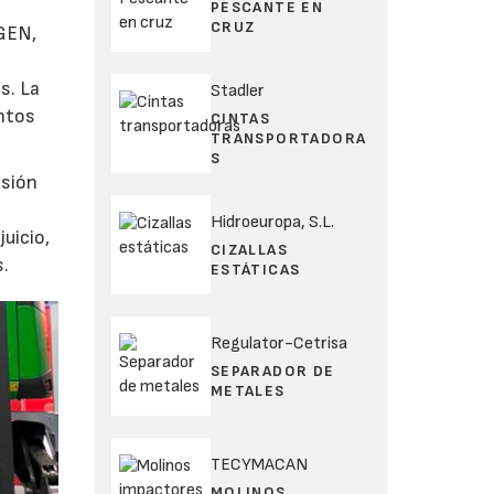
PESCANTE EN
CRUZ
GEN,
s. La
Stadler
entos
CINTAS
TRANSPORTADORA
S
esión
Hidroeuropa, S.L.
uicio,
CIZALLAS
s.
ESTÁTICAS
Regulator-Cetrisa
SEPARADOR DE
METALES
TECYMACAN
MOLINOS