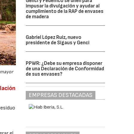
Genci y Fedemco se unen para
impusar la divulgación y ayudar al
cumplimiento de la RAP de envases
de madera
Gabriel López Ruiz, nuevo
presidente de Sigaus y Genci
PPWR: ¿Debe su empresa disponer
de una Declaración de Conformidad
y mayor
de sus envases?
lación
EMPRESAS DESTACADAS
residuo
rar el