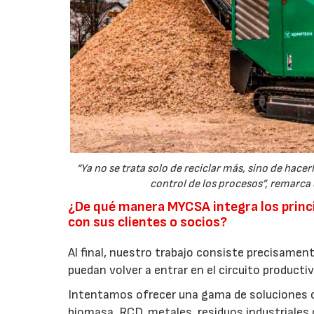
“Ya no se trata solo de reciclar más, sino de ha
control de los procesos”, remarca
¿De qué manera MYCSA integra los princi
con sus clientes o socios?
Al final, nuestro trabajo consiste precisame
puedan volver a entrar en el circuito producti
Intentamos ofrecer una gama de soluciones ca
biomasa, RCD, metales, residuos industriales o