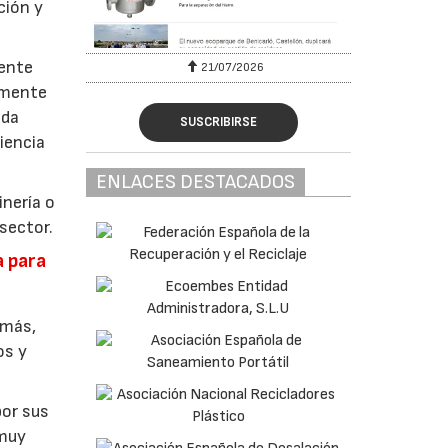
ción y
gente
6
21/07/2026
almente
ada
SUSCRIBIRSE
iencia
ENLACES DESTACADOS
nería o
sector.
a para
 más,
os y
por sus
 muy