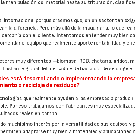
la manipulación del material hasta su trituración, clasifica
l internacional porque creemos que, en un sector tan exi
21/07/2026
28/07/202
can la diferencia. Pero más allá de la maquinaria, lo que re
a cercanía con el cliente. Intentamos entender muy bien c
omendar el equipo que realmente aporte rentabilidad y efic
ctores muy diferentes —biomasa, RCD, chatarra, áridos, mi
 bastante global del mercado y de hacia dónde se dirige el 
ales está desarrollando o implementando la empres
amiento o reciclaje de residuos?
cnologías que realmente ayuden a las empresas a producir
ble. Por eso trabajamos con fabricantes muy especializad
ultados reales en campo.
ndo muchísimo interés por la versatilidad de sus equipos y 
 permiten adaptarse muy bien a materiales y aplicaciones