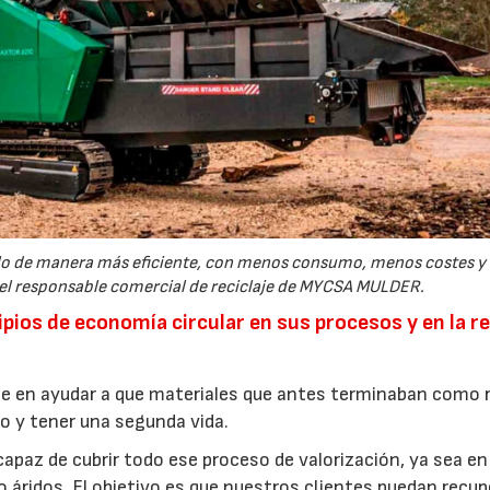
cerlo de manera más eficiente, con menos consumo, menos costes 
 el responsable comercial de reciclaje de MYCSA MULDER.
pios de economía circular en sus procesos y en la re
nte en ayudar a que materiales que antes terminaban como 
vo y tener una segunda vida.
paz de cubrir todo ese proceso de valorización, ya sea en
 áridos. El objetivo es que nuestros clientes puedan recupe