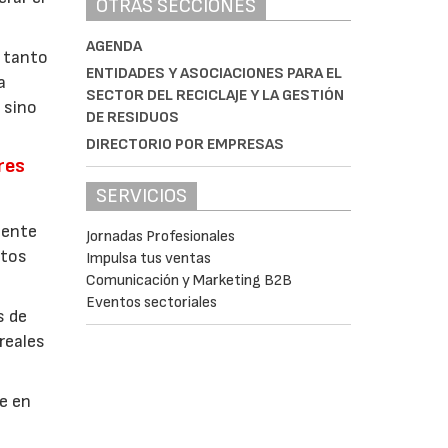
OTRAS SECCIONES
AGENDA
 tanto
ENTIDADES Y ASOCIACIONES PARA EL
a
SECTOR DEL RECICLAJE Y LA GESTIÓN
 sino
DE RESIDUOS
DIRECTORIO POR EMPRESAS
res
SERVICIOS
mente
Jornadas Profesionales
etos
Impulsa tus ventas
Comunicación y Marketing B2B
Eventos sectoriales
s de
reales
te en