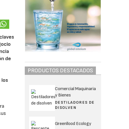
 claves
gocio
ncia
ón de
PRODUCTOS DESTACADOS
 los
Comercial Maquinaria
y Bienes
DESTILADORES DE
ra
DISOLVEN
sus
Greenllood Ecology