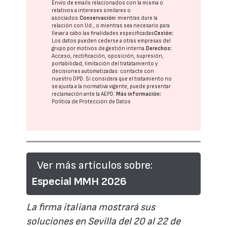
Envío de emails relacionados con la misma o
relativos a intereses similares o
asociados.
Conservación:
mientras dure la
relación con Ud., o mientras sea necesario para
llevar a cabo las finalidades especificadas
Cesión:
Los datos pueden cederse a otras
empresas del
grupo
por motivos de gestión interna.
Derechos:
Acceso, rectificación, oposición, supresión,
portabilidad, limitación del tratatamiento y
decisiones automatizadas:
contacte con
nuestro DPD
. Si considera que el tratamiento no
se ajusta a la normativa vigente, puede presentar
reclamación ante la
AEPD
.
Más información:
Política de Protección de Datos
Ver más artículos sobre:
Especial MMH 2026
La firma italiana mostrará sus
soluciones en Sevilla del 20 al 22 de