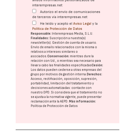
avisos informativos personalizados de
interempresas.net
Autorizo el envío de comunicaciones
de terceros vía interempresas.net
He leído y acepto el
Aviso Legal
y la
Política de Protección de Datos
Responsable:
Interempresas Media, S.L.U.
Finalidades:
Suscripción a nuestra(s)
newsletter(s). Gestión de cuenta de usuario.
Envío de emails relacionados con la misma o
relativos a intereses similares o
asociados.
Conservación:
mientras dure la
relación con Ud., o mientras sea necesario para
llevar a cabo las finalidades especificadas
Cesión:
Los datos pueden cederse a otras
empresas del
grupo
por motivos de gestión interna.
Derechos:
Acceso, rectificación, oposición, supresión,
portabilidad, limitación del tratatamiento y
decisiones automatizadas:
contacte con
nuestro DPD
. Si considera que el tratamiento no
se ajusta a la normativa vigente, puede presentar
reclamación ante la
AEPD
.
Más información:
Política de Protección de Datos