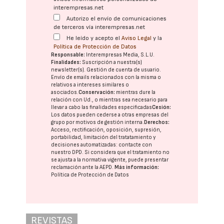
interempresas.net
Autorizo el envío de comunicaciones
de terceros vía interempresas.net
He leído y acepto el
Aviso Legal
y la
Política de Protección de Datos
Responsable:
Interempresas Media, S.L.U.
Finalidades:
Suscripción a nuestra(s)
newsletter(s). Gestión de cuenta de usuario.
Envío de emails relacionados con la misma o
relativos a intereses similares o
asociados.
Conservación:
mientras dure la
relación con Ud., o mientras sea necesario para
llevar a cabo las finalidades especificadas
Cesión:
Los datos pueden cederse a otras
empresas del
grupo
por motivos de gestión interna.
Derechos:
Acceso, rectificación, oposición, supresión,
portabilidad, limitación del tratatamiento y
decisiones automatizadas:
contacte con
nuestro DPD
. Si considera que el tratamiento no
se ajusta a la normativa vigente, puede presentar
reclamación ante la
AEPD
.
Más información:
Política de Protección de Datos
REVISTAS