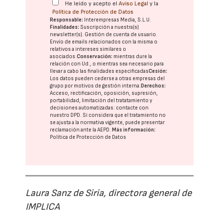
He leído y acepto el
Aviso Legal
y la
Política de Protección de Datos
Responsable:
Interempresas Media, S.L.U.
Finalidades:
Suscripción a nuestra(s)
newsletter(s). Gestión de cuenta de usuario.
Envío de emails relacionados con la misma o
relativos a intereses similares o
asociados.
Conservación:
mientras dure la
relación con Ud., o mientras sea necesario para
llevar a cabo las finalidades especificadas
Cesión:
Los datos pueden cederse a otras
empresas del
grupo
por motivos de gestión interna.
Derechos:
Acceso, rectificación, oposición, supresión,
portabilidad, limitación del tratatamiento y
decisiones automatizadas:
contacte con
nuestro DPD
. Si considera que el tratamiento no
se ajusta a la normativa vigente, puede presentar
reclamación ante la
AEPD
.
Más información:
Política de Protección de Datos
Laura Sanz de Siria, directora general de
IMPLICA